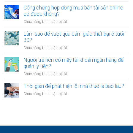
ổn
mỏi
sao
Công chứng hợp đồng mua bán tài sản online
định
sau
nhiều
có được không?
để
giờ
người
kinh
làm?
ở
Chức năng bình luận bị tắt
trẻ
doanh
Công
chọn
riêng?
chứng
Làm sao để vượt qua cảm giác thất bại ở tuổi
sống
hợp
30?
chậm?
đồng
ở
Chức năng bình luận bị tắt
mua
Làm
bán
sao
Người trẻ nên có mấy tài khoản ngân hàng để
tài
để
quản lý tiền?
sản
vượt
online
ở
Chức năng bình luận bị tắt
qua
có
Người
cảm
được
trẻ
Thời gian để phát hiện lỗi nhà thuê là bao lâu?
giác
không?
nên
thất
ở
Chức năng bình luận bị tắt
có
bại
Thời
mấy
ở
gian
tài
tuổi
để
khoản
30?
phát
ngân
hiện
hàng
lỗi
để
nhà