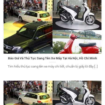
Báo Giá Và Thủ Tục Sang Tên Xe Máy Tại Hà Nội, Hồ Chí Minh
Tìm hiểu thủ tục sang tên xe máy chi tiết, chuẩn bị giấy tờ đầy [...]