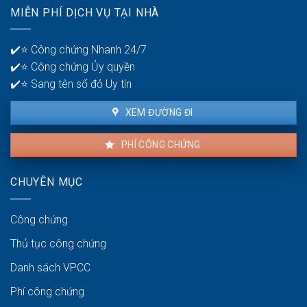
quản
MIỄN PHÍ DỊCH VỤ TẠI NHÀ
thuê
lý
là
tiền?
bao
✔️⭐ Công chứng Nhanh 24/7
lâu?
✔️⭐ Công chứng Ủy quyền
✔️⭐ Sang tên sổ đỏ Uy tín
XEM ĐƯỜNG ĐI
PHÍ CÔNG CHỨNG
CHUYÊN MỤC
Công chứng
Thủ tục công chứng
Danh sách VPCC
Phí công chứng