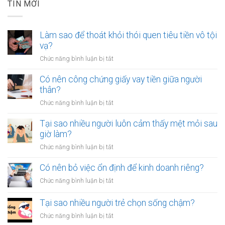
TIN MỚI
Làm sao để thoát khỏi thói quen tiêu tiền vô tội
vạ?
ở
Chức năng bình luận bị tắt
Làm
sao
Có nên công chứng giấy vay tiền giữa người
để
thân?
thoát
ở
Chức năng bình luận bị tắt
khỏi
Có
thói
nên
Tại sao nhiều người luôn cảm thấy mệt mỏi sau
quen
công
giờ làm?
tiêu
chứng
tiền
ở
Chức năng bình luận bị tắt
giấy
vô
Tại
vay
tội
sao
Có nên bỏ việc ổn định để kinh doanh riêng?
tiền
vạ?
nhiều
giữa
ở
Chức năng bình luận bị tắt
người
người
Có
luôn
thân?
nên
Tại sao nhiều người trẻ chọn sống chậm?
cảm
bỏ
thấy
ở
Chức năng bình luận bị tắt
việc
mệt
Tại