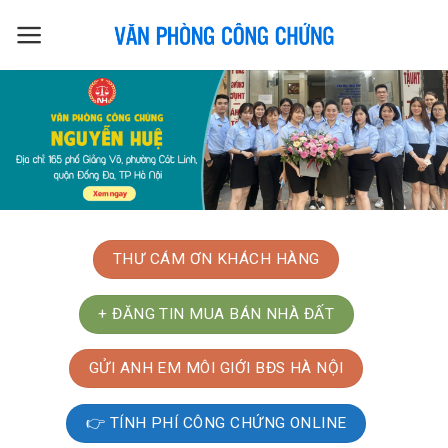
Skip
to
content
THƯ CÁM ƠN KHÁCH HÀNG
+ ĐĂNG TIN MUA BÁN NHÀ ĐẤT
GỬI ANH EM MÔI GIỚI BĐS HÀ NỘI
👉 TÍNH PHÍ CÔNG CHỨNG ONLINE