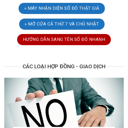
» MÁY NHẬN DIỆN SỔ ĐỎ THẬT GIẢ
» MỞ CỬA CẢ THỨ 7 VÀ CHỦ NHẬT
HƯỚNG DẪN SANG TÊN SỔ ĐỎ NHANH
CÁC LOẠI HỢP ĐỒNG - GIAO DỊCH