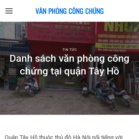
Skip
to
content
TIN TỨC
Danh sách văn phòng công
chứng tại quận Tây Hồ
Quận Tây Hồ thuộc thủ đô Hà Nội nổi tiếng với