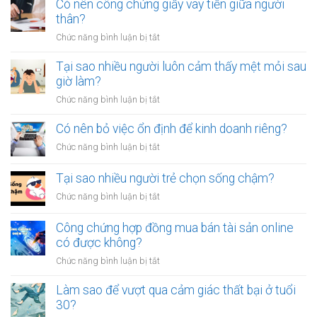
sao
Có nên công chứng giấy vay tiền giữa người
để
thân?
thoát
ở
Chức năng bình luận bị tắt
khỏi
Có
thói
nên
Tại sao nhiều người luôn cảm thấy mệt mỏi sau
quen
công
giờ làm?
tiêu
chứng
tiền
ở
Chức năng bình luận bị tắt
giấy
vô
Tại
vay
tội
sao
Có nên bỏ việc ổn định để kinh doanh riêng?
tiền
vạ?
nhiều
giữa
ở
Chức năng bình luận bị tắt
người
người
Có
luôn
thân?
nên
Tại sao nhiều người trẻ chọn sống chậm?
cảm
bỏ
thấy
ở
Chức năng bình luận bị tắt
việc
mệt
Tại
ổn
mỏi
sao
Công chứng hợp đồng mua bán tài sản online
định
sau
nhiều
có được không?
để
giờ
người
kinh
làm?
ở
Chức năng bình luận bị tắt
trẻ
doanh
Công
chọn
riêng?
chứng
Làm sao để vượt qua cảm giác thất bại ở tuổi
sống
hợp
30?
chậm?
đồng