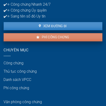
bao
✔️⭐ Công chứng Nhanh 24/7
lâu?
✔️⭐ Công chứng Ủy quyền
✔️⭐ Sang tên sổ đỏ Uy tín
XEM ĐƯỜNG ĐI
PHÍ CÔNG CHỨNG
CHUYÊN MỤC
Công chứng
Thủ tục công chứng
Danh sách VPCC
Phí công chứng
Văn phòng công chứng