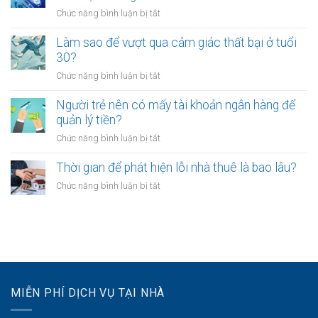
người
kinh
làm?
ở
Chức năng bình luận bị tắt
trẻ
doanh
Công
chọn
riêng?
chứng
Làm sao để vượt qua cảm giác thất bại ở tuổi
sống
hợp
30?
chậm?
đồng
ở
Chức năng bình luận bị tắt
mua
Làm
bán
sao
Người trẻ nên có mấy tài khoản ngân hàng để
tài
để
quản lý tiền?
sản
vượt
online
ở
Chức năng bình luận bị tắt
qua
có
Người
cảm
được
trẻ
Thời gian để phát hiện lỗi nhà thuê là bao lâu?
giác
không?
nên
thất
ở
Chức năng bình luận bị tắt
có
bại
Thời
mấy
ở
gian
tài
tuổi
để
khoản
30?
phát
ngân
hiện
hàng
lỗi
để
nhà
quản
MIỄN PHÍ DỊCH VỤ TẠI NHÀ
thuê
lý
là
tiền?