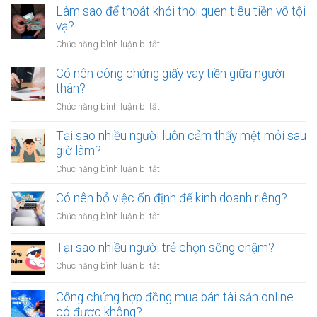
Làm sao để thoát khỏi thói quen tiêu tiền vô tội
vạ?
ở
Chức năng bình luận bị tắt
Làm
sao
Có nên công chứng giấy vay tiền giữa người
để
thân?
thoát
ở
Chức năng bình luận bị tắt
khỏi
Có
thói
nên
Tại sao nhiều người luôn cảm thấy mệt mỏi sau
quen
công
giờ làm?
tiêu
chứng
tiền
ở
Chức năng bình luận bị tắt
giấy
vô
Tại
vay
tội
sao
Có nên bỏ việc ổn định để kinh doanh riêng?
tiền
vạ?
nhiều
giữa
ở
Chức năng bình luận bị tắt
người
người
Có
luôn
thân?
nên
Tại sao nhiều người trẻ chọn sống chậm?
cảm
bỏ
thấy
ở
Chức năng bình luận bị tắt
việc
mệt
Tại
ổn
mỏi
sao
Công chứng hợp đồng mua bán tài sản online
định
sau
nhiều
có được không?
để
giờ