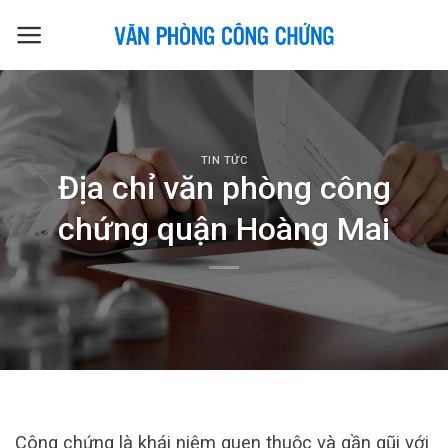
Skip
to
content
TIN TỨC
Địa chỉ văn phòng công
chứng quận Hoàng Mai
Công chứng là khái niệm quen thuộc và gần gũi với