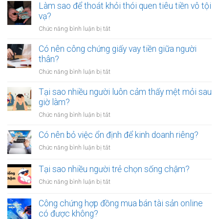
Làm sao để thoát khỏi thói quen tiêu tiền vô tội
vạ?
ở
Chức năng bình luận bị tắt
Làm
sao
Có nên công chứng giấy vay tiền giữa người
để
thân?
thoát
ở
Chức năng bình luận bị tắt
khỏi
Có
thói
nên
Tại sao nhiều người luôn cảm thấy mệt mỏi sau
quen
công
giờ làm?
tiêu
chứng
tiền
ở
Chức năng bình luận bị tắt
giấy
vô
Tại
vay
tội
sao
Có nên bỏ việc ổn định để kinh doanh riêng?
tiền
vạ?
nhiều
giữa
ở
Chức năng bình luận bị tắt
người
người
Có
luôn
thân?
nên
Tại sao nhiều người trẻ chọn sống chậm?
cảm
bỏ
thấy
ở
Chức năng bình luận bị tắt
việc
mệt
Tại
ổn
mỏi
sao
Công chứng hợp đồng mua bán tài sản online
định
sau
nhiều
có được không?
để
giờ
người