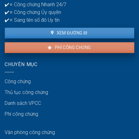
✔️⭐ Công chứng Nhanh 24/7
lâu?
✔️⭐ Công chứng Ủy quyền
✔️⭐ Sang tên sổ đỏ Uy tín
XEM ĐƯỜNG ĐI
PHÍ CÔNG CHỨNG
CHUYÊN MỤC
Công chứng
Thủ tục công chứng
Danh sách VPCC
Phí công chứng
Văn phòng công chứng