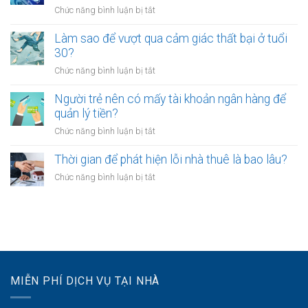
kinh
làm?
ở
Chức năng bình luận bị tắt
trẻ
doanh
Công
chọn
riêng?
chứng
Làm sao để vượt qua cảm giác thất bại ở tuổi
sống
hợp
30?
chậm?
đồng
ở
Chức năng bình luận bị tắt
mua
Làm
bán
sao
Người trẻ nên có mấy tài khoản ngân hàng để
tài
để
quản lý tiền?
sản
vượt
online
ở
Chức năng bình luận bị tắt
qua
có
Người
cảm
được
trẻ
Thời gian để phát hiện lỗi nhà thuê là bao lâu?
giác
không?
nên
thất
ở
Chức năng bình luận bị tắt
có
bại
Thời
mấy
ở
gian
tài
tuổi
để
khoản
30?
phát
ngân
hiện
hàng
lỗi
để
nhà
quản
MIỄN PHÍ DỊCH VỤ TẠI NHÀ
thuê
lý
là
tiền?
bao