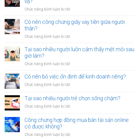
vạ?
ở
Chức năng bình luận bị tắt
Làm
sao
Có nên công chứng giấy vay tiền giữa người
để
thân?
thoát
ở
Chức năng bình luận bị tắt
khỏi
Có
thói
nên
Tại sao nhiều người luôn cảm thấy mệt mỏi sau
quen
công
giờ làm?
tiêu
chứng
tiền
ở
Chức năng bình luận bị tắt
giấy
vô
Tại
vay
tội
sao
Có nên bỏ việc ổn định để kinh doanh riêng?
tiền
vạ?
nhiều
giữa
ở
Chức năng bình luận bị tắt
người
người
Có
luôn
thân?
nên
Tại sao nhiều người trẻ chọn sống chậm?
cảm
bỏ
thấy
ở
Chức năng bình luận bị tắt
việc
mệt
Tại
ổn
mỏi
sao
Công chứng hợp đồng mua bán tài sản online
định
sau
nhiều
có được không?
để
giờ
người
kinh
làm?
ở
Chức năng bình luận bị tắt
trẻ
doanh