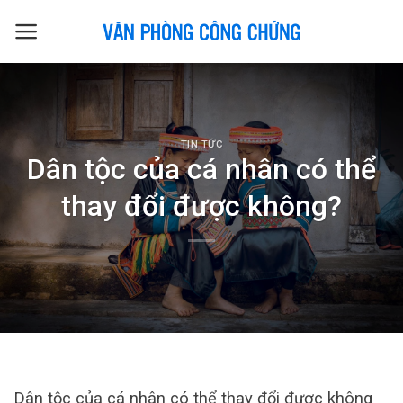
Skip
to
content
TIN TỨC
Dân tộc của cá nhân có thể
thay đổi được không?
Dân tộc của cá nhân có thể thay đổi được không