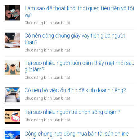
Làm sao để thoát khỏi thói quen tiêu tiền vô tội
vạ?
ở
Chức năng bình luận bị tắt
Làm
sao
Có nên công chứng giấy vay tiền giữa người
để
thân?
thoát
ở
Chức năng bình luận bị tắt
khỏi
Có
thói
nên
Tại sao nhiều người luôn cảm thấy mệt mỏi sau
quen
công
giờ làm?
tiêu
chứng
tiền
ở
Chức năng bình luận bị tắt
giấy
vô
Tại
vay
tội
sao
Có nên bỏ việc ổn định để kinh doanh riêng?
tiền
vạ?
nhiều
giữa
ở
Chức năng bình luận bị tắt
người
người
Có
luôn
thân?
nên
Tại sao nhiều người trẻ chọn sống chậm?
cảm
bỏ
thấy
ở
Chức năng bình luận bị tắt
việc
mệt
Tại
ổn
mỏi
sao
Công chứng hợp đồng mua bán tài sản online
định
sau
nhiều