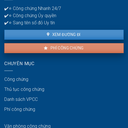
tiền?
bao
✔️⭐ Công chứng Nhanh 24/7
lâu?
✔️⭐ Công chứng Ủy quyền
✔️⭐ Sang tên sổ đỏ Uy tín
XEM ĐƯỜNG ĐI
PHÍ CÔNG CHỨNG
CHUYÊN MỤC
Công chứng
Thủ tục công chứng
Danh sách VPCC
Phí công chứng
Văn phòng công chứng