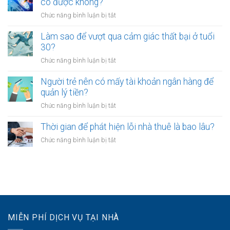
có được không?
để
giờ
người
kinh
làm?
ở
Chức năng bình luận bị tắt
trẻ
doanh
Công
chọn
riêng?
chứng
Làm sao để vượt qua cảm giác thất bại ở tuổi
sống
hợp
30?
chậm?
đồng
ở
Chức năng bình luận bị tắt
mua
Làm
bán
sao
Người trẻ nên có mấy tài khoản ngân hàng để
tài
để
quản lý tiền?
sản
vượt
online
ở
Chức năng bình luận bị tắt
qua
có
Người
cảm
được
trẻ
Thời gian để phát hiện lỗi nhà thuê là bao lâu?
giác
không?
nên
thất
ở
Chức năng bình luận bị tắt
có
bại
Thời
mấy
ở
gian
tài
tuổi
để
khoản
30?
phát
ngân
hiện
hàng
lỗi
để
nhà
quản
MIỄN PHÍ DỊCH VỤ TẠI NHÀ
thuê
lý
là