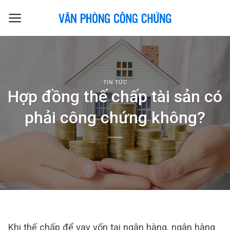
Skip
to
content
TIN TỨC
Hợp đồng thế chấp tài sản có
phải công chứng không?
Khi thế chấp để vay vốn tại ngân hàng, ngân hàng