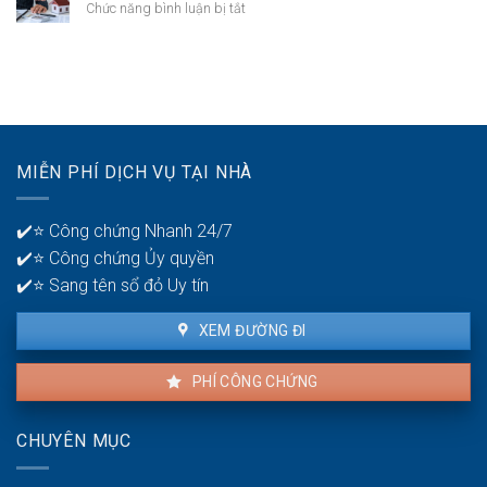
thất
ở
Chức năng bình luận bị tắt
có
bại
Thời
mấy
ở
gian
tài
tuổi
để
khoản
30?
phát
ngân
hiện
hàng
lỗi
để
nhà
quản
MIỄN PHÍ DỊCH VỤ TẠI NHÀ
thuê
lý
là
tiền?
bao
✔️⭐ Công chứng Nhanh 24/7
lâu?
✔️⭐ Công chứng Ủy quyền
✔️⭐ Sang tên sổ đỏ Uy tín
XEM ĐƯỜNG ĐI
PHÍ CÔNG CHỨNG
CHUYÊN MỤC