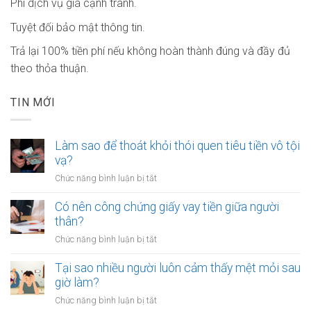
Phí dịch vụ giá cạnh tranh.
Tuyệt đối bảo mật thông tin.
Trả lại 100% tiền phí nếu không hoàn thành đúng và đầy đủ
theo thỏa thuận.
TIN MỚI
Làm sao để thoát khỏi thói quen tiêu tiền vô tội
vạ?
ở
Chức năng bình luận bị tắt
Làm
sao
Có nên công chứng giấy vay tiền giữa người
để
thân?
thoát
ở
Chức năng bình luận bị tắt
khỏi
Có
thói
nên
Tại sao nhiều người luôn cảm thấy mệt mỏi sau
quen
công
giờ làm?
tiêu
chứng
tiền
ở
Chức năng bình luận bị tắt
giấy
vô