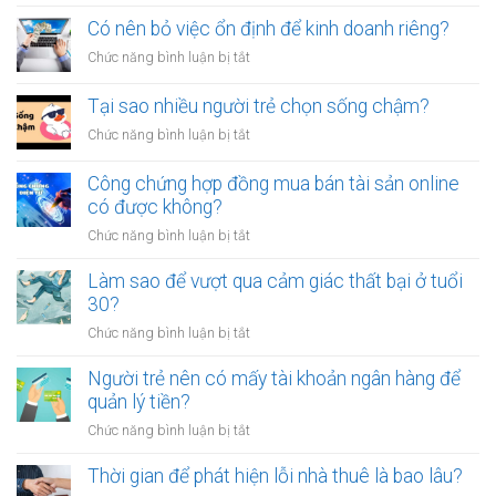
Tại
vay
tội
sao
Có nên bỏ việc ổn định để kinh doanh riêng?
tiền
vạ?
nhiều
giữa
ở
Chức năng bình luận bị tắt
người
người
Có
luôn
thân?
nên
Tại sao nhiều người trẻ chọn sống chậm?
cảm
bỏ
thấy
ở
Chức năng bình luận bị tắt
việc
mệt
Tại
ổn
mỏi
sao
Công chứng hợp đồng mua bán tài sản online
định
sau
nhiều
có được không?
để
giờ
người
kinh
làm?
ở
Chức năng bình luận bị tắt
trẻ
doanh
Công
chọn
riêng?
chứng
Làm sao để vượt qua cảm giác thất bại ở tuổi
sống
hợp
30?
chậm?
đồng
ở
Chức năng bình luận bị tắt
mua
Làm
bán
sao
Người trẻ nên có mấy tài khoản ngân hàng để
tài
để
quản lý tiền?
sản
vượt
online
ở
Chức năng bình luận bị tắt
qua
có
Người
cảm
được
trẻ
Thời gian để phát hiện lỗi nhà thuê là bao lâu?
giác
không?
nên