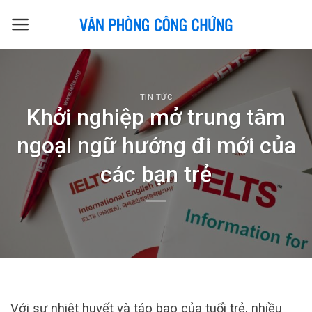
Skip
to
content
TIN TỨC
Khởi nghiệp mở trung tâm
ngoại ngữ hướng đi mới của
các bạn trẻ
Với sự nhiệt huyết và táo bạo của tuổi trẻ, nhiều