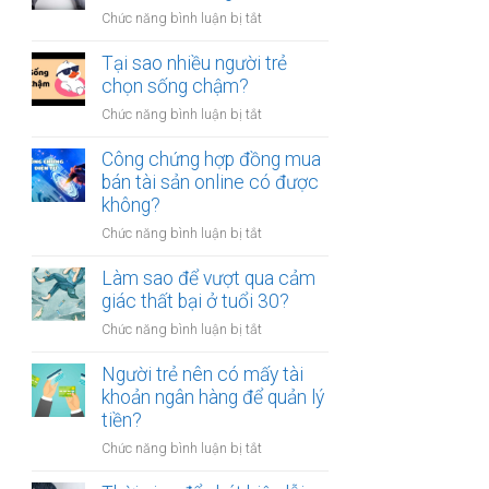
người
thân?
ở
Chức năng bình luận bị tắt
luôn
Có
cảm
nên
Tại sao nhiều người trẻ
thấy
bỏ
chọn sống chậm?
mệt
việc
mỏi
ở
Chức năng bình luận bị tắt
ổn
sau
Tại
định
giờ
sao
Công chứng hợp đồng mua
để
làm?
nhiều
bán tài sản online có được
kinh
người
không?
doanh
trẻ
riêng?
ở
Chức năng bình luận bị tắt
chọn
Công
sống
chứng
Làm sao để vượt qua cảm
chậm?
hợp
giác thất bại ở tuổi 30?
đồng
ở
Chức năng bình luận bị tắt
mua
Làm
bán
sao
Người trẻ nên có mấy tài
tài
để
khoản ngân hàng để quản lý
sản
vượt
tiền?
online
qua
có
ở
Chức năng bình luận bị tắt
cảm
được
Người
giác
không?