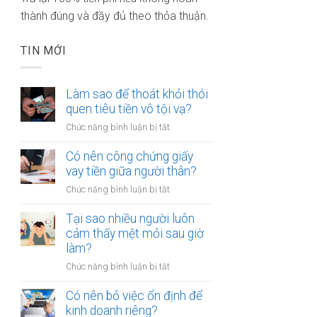
thành đúng và đầy đủ theo thỏa thuận.
TIN MỚI
Làm sao để thoát khỏi thói
quen tiêu tiền vô tội vạ?
ở
Chức năng bình luận bị tắt
Làm
sao
Có nên công chứng giấy
để
vay tiền giữa người thân?
thoát
ở
Chức năng bình luận bị tắt
khỏi
Có
thói
nên
Tại sao nhiều người luôn
quen
công
cảm thấy mệt mỏi sau giờ
tiêu
chứng
làm?
tiền
giấy
vô
ở
Chức năng bình luận bị tắt
vay
tội
Tại
tiền
vạ?
sao
Có nên bỏ việc ổn định để
giữa
nhiều
kinh doanh riêng?
người