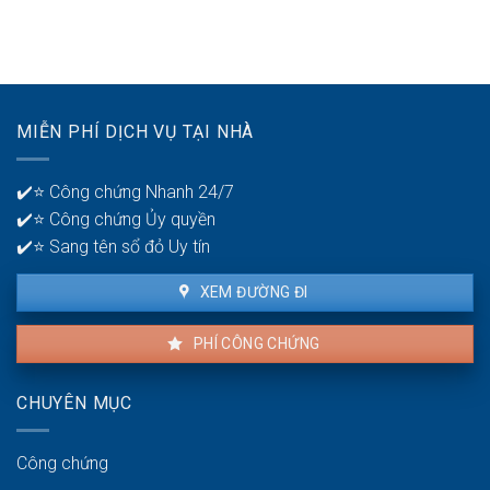
ở
gian
tài
tuổi
để
khoản
30?
phát
ngân
hiện
hàng
lỗi
để
nhà
quản
MIỄN PHÍ DỊCH VỤ TẠI NHÀ
thuê
lý
là
tiền?
bao
✔️⭐ Công chứng Nhanh 24/7
lâu?
✔️⭐ Công chứng Ủy quyền
✔️⭐ Sang tên sổ đỏ Uy tín
XEM ĐƯỜNG ĐI
PHÍ CÔNG CHỨNG
CHUYÊN MỤC
Công chứng