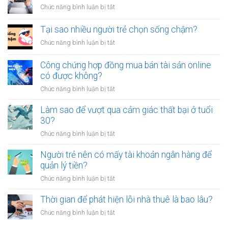
nhiều
giữa
ở
Chức năng bình luận bị tắt
người
người
Có
luôn
thân?
nên
Tại sao nhiều người trẻ chọn sống chậm?
cảm
bỏ
thấy
ở
Chức năng bình luận bị tắt
việc
mệt
Tại
ổn
mỏi
sao
Công chứng hợp đồng mua bán tài sản online
định
sau
nhiều
có được không?
để
giờ
người
kinh
làm?
ở
Chức năng bình luận bị tắt
trẻ
doanh
Công
chọn
riêng?
chứng
Làm sao để vượt qua cảm giác thất bại ở tuổi
sống
hợp
30?
chậm?
đồng
ở
Chức năng bình luận bị tắt
mua
Làm
bán
sao
Người trẻ nên có mấy tài khoản ngân hàng để
tài
để
quản lý tiền?
sản
vượt
online
ở
Chức năng bình luận bị tắt
qua
có
Người
cảm
được
trẻ
Thời gian để phát hiện lỗi nhà thuê là bao lâu?
giác
không?
nên
thất
ở
Chức năng bình luận bị tắt
có
bại
Thời
mấy