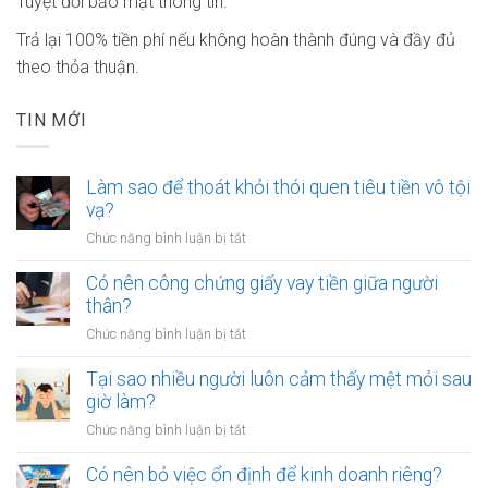
Tuyệt đối bảo mật thông tin.
Trả lại 100% tiền phí nếu không hoàn thành đúng và đầy đủ
theo thỏa thuận.
TIN MỚI
Làm sao để thoát khỏi thói quen tiêu tiền vô tội
vạ?
ở
Chức năng bình luận bị tắt
Làm
sao
Có nên công chứng giấy vay tiền giữa người
để
thân?
thoát
ở
Chức năng bình luận bị tắt
khỏi
Có
thói
nên
Tại sao nhiều người luôn cảm thấy mệt mỏi sau
quen
công
giờ làm?
tiêu
chứng
tiền
ở
Chức năng bình luận bị tắt
giấy
vô
Tại
vay
tội
sao
Có nên bỏ việc ổn định để kinh doanh riêng?
tiền
vạ?