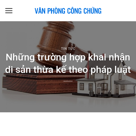
Skip
to
content
TIN TỨC
Những trường hợp khai nhận
di sản thừa kế theo pháp luật