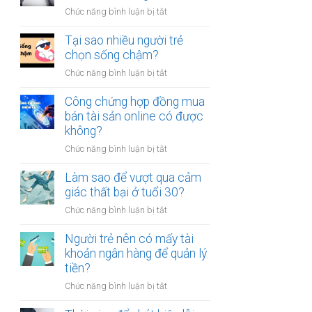
người
thân?
ở
Chức năng bình luận bị tắt
luôn
Có
cảm
nên
Tại sao nhiều người trẻ
thấy
bỏ
chọn sống chậm?
mệt
việc
mỏi
ở
Chức năng bình luận bị tắt
ổn
sau
Tại
định
giờ
sao
Công chứng hợp đồng mua
để
làm?
nhiều
bán tài sản online có được
kinh
người
không?
doanh
trẻ
riêng?
ở
Chức năng bình luận bị tắt
chọn
Công
sống
chứng
Làm sao để vượt qua cảm
chậm?
hợp
giác thất bại ở tuổi 30?
đồng
ở
Chức năng bình luận bị tắt
mua
Làm
bán
sao
Người trẻ nên có mấy tài
tài
để
khoản ngân hàng để quản lý
sản
vượt
tiền?
online
qua
có
ở
Chức năng bình luận bị tắt
cảm
được
Người
giác
không?