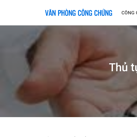
Skip
to
CÔNG 
content
Thủ t