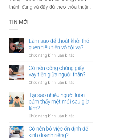
thành đúng và đầy đủ theo thỏa thuận.
TIN MỚI
Làm sao để thoát khỏi thói
quen tiêu tiền vô tội vạ?
ở
Chức năng bình luận bị tắt
Làm
sao
Có nên công chứng giấy
để
vay tiền giữa người thân?
thoát
ở
Chức năng bình luận bị tắt
khỏi
Có
thói
nên
Tại sao nhiều người luôn
quen
công
cảm thấy mệt mỏi sau giờ
tiêu
chứng
làm?
tiền
giấy
vô
ở
Chức năng bình luận bị tắt
vay
tội
Tại
tiền
vạ?
sao
Có nên bỏ việc ổn định để
giữa
nhiều
kinh doanh riêng?
người