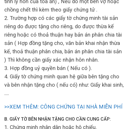
tình ly hôn của tòa án) , Nếu do một bên vợ hoặc
chồng chết thì kèm theo giấy chứng tử .
2. Trường hợp có các giấy tờ chứng minh tài sản
riêng do được tặng cho riêng, do được thừa kế
riêng hoặc có thoả thuận hay bản án phân chia tài
sản ( Hợp đồng tặng cho, văn bản khai nhận thừa
kế, thoả thuận phân chia, bản án phân chia tài sản
) Thì không cần giấy xác nhận hôn nhân.
3. Hợp đồng uỷ quyền bán ( Nếu có ).
4. Giấy tờ chứng minh quan hệ giữa bên tặng cho
và bên nhận tặng cho ( nếu có) như: Giấy khai sinh,
….
>>XEM THÊM: CÔNG CHỨNG TẠI NHÀ MIỄN PHÍ
B. GIẤY TỜ BÊN NHẬN TẶNG CHO CẦN CUNG CẤP:
1. Chứng minh nhân dân hoặc hộ chiếu.