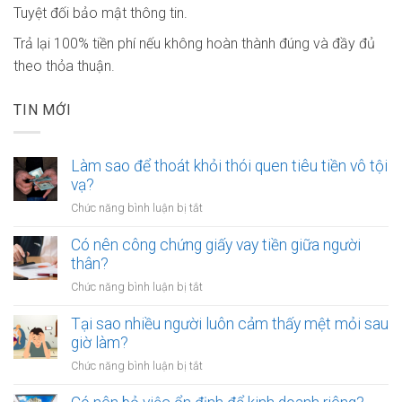
Tuyệt đối bảo mật thông tin.
Trả lại 100% tiền phí nếu không hoàn thành đúng và đầy đủ
theo thỏa thuận.
TIN MỚI
Làm sao để thoát khỏi thói quen tiêu tiền vô tội
vạ?
ở
Chức năng bình luận bị tắt
Làm
sao
Có nên công chứng giấy vay tiền giữa người
để
thân?
thoát
ở
Chức năng bình luận bị tắt
khỏi
Có
thói
nên
Tại sao nhiều người luôn cảm thấy mệt mỏi sau
quen
công
giờ làm?
tiêu
chứng
tiền
ở
Chức năng bình luận bị tắt
giấy
vô
Tại
vay
tội
sao