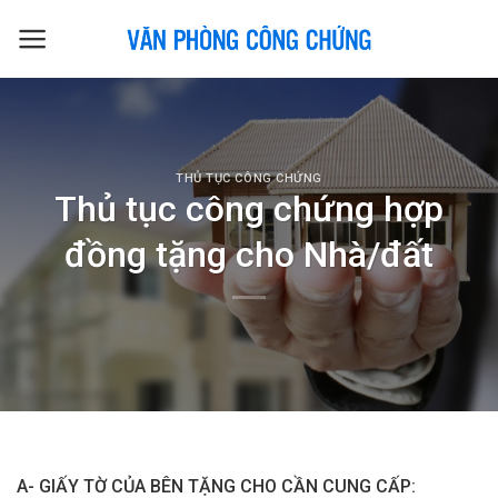
Skip
to
content
THỦ TỤC CÔNG CHỨNG
Thủ tục công chứng hợp
đồng tặng cho Nhà/đất
A- GIẤY TỜ CỦA BÊN TẶNG CHO CẦN CUNG CẤP: