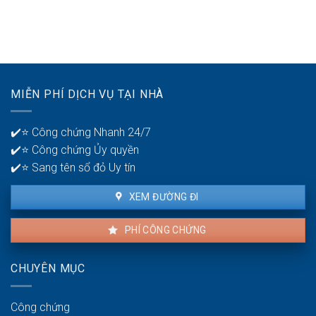
Thời
mấy
ở
gian
tài
tuổi
để
khoản
30?
phát
ngân
hiện
hàng
lỗi
để
nhà
quản
MIỄN PHÍ DỊCH VỤ TẠI NHÀ
thuê
lý
là
tiền?
bao
✔️⭐ Công chứng Nhanh 24/7
lâu?
✔️⭐ Công chứng Ủy quyền
✔️⭐ Sang tên sổ đỏ Uy tín
XEM ĐƯỜNG ĐI
PHÍ CÔNG CHỨNG
CHUYÊN MỤC
Công chứng