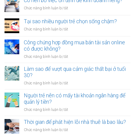
Có nên bỏ việc ổn định để kinh doanh riêng?
tiền
vạ?
nhiều
giữa
ở
Chức năng bình luận bị tắt
người
người
Có
luôn
thân?
nên
Tại sao nhiều người trẻ chọn sống chậm?
cảm
bỏ
thấy
ở
Chức năng bình luận bị tắt
việc
mệt
Tại
ổn
mỏi
sao
Công chứng hợp đồng mua bán tài sản online
định
sau
nhiều
có được không?
để
giờ
người
kinh
làm?
ở
Chức năng bình luận bị tắt
trẻ
doanh
Công
chọn
riêng?
chứng
Làm sao để vượt qua cảm giác thất bại ở tuổi
sống
hợp
30?
chậm?
đồng
ở
Chức năng bình luận bị tắt
mua
Làm
bán
sao
Người trẻ nên có mấy tài khoản ngân hàng để
tài
để
quản lý tiền?
sản
vượt
online
ở
Chức năng bình luận bị tắt
qua
có
Người
cảm
được
trẻ
Thời gian để phát hiện lỗi nhà thuê là bao lâu?
giác
không?
nên
thất
ở
Chức năng bình luận bị tắt
có
bại