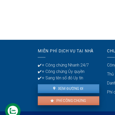
MIỄN PHÍ DỊCH VỤ TẠI NHÀ
CH
✔️⭐ Công chứng Nhanh 24/7
Côn
✔️⭐ Công chứng Ủy quyền
Thủ
✔️⭐ Sang tên sổ đỏ Uy tín
Dan
XEM ĐƯỜNG ĐI
Phí 
PHÍ CÔNG CHỨNG