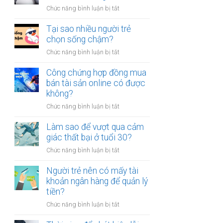
người
thân?
ở
Chức năng bình luận bị tắt
luôn
Có
cảm
nên
Tại sao nhiều người trẻ
thấy
bỏ
chọn sống chậm?
mệt
việc
mỏi
ở
Chức năng bình luận bị tắt
ổn
sau
Tại
định
giờ
sao
Công chứng hợp đồng mua
để
làm?
nhiều
bán tài sản online có được
kinh
người
không?
doanh
trẻ
riêng?
ở
Chức năng bình luận bị tắt
chọn
Công
sống
chứng
Làm sao để vượt qua cảm
chậm?
hợp
giác thất bại ở tuổi 30?
đồng
ở
Chức năng bình luận bị tắt
mua
Làm
bán
sao
Người trẻ nên có mấy tài
tài
để
khoản ngân hàng để quản lý
sản
vượt
tiền?
online
qua
có
ở
Chức năng bình luận bị tắt
cảm
được
Người
giác
không?