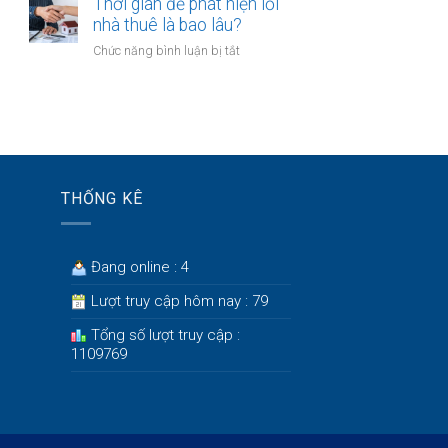
trẻ
Thời gian để phát hiện lỗi
thất
nên
nhà thuê là bao lâu?
bại
có
ở
ở
Chức năng bình luận bị tắt
mấy
tuổi
Thời
tài
30?
gian
khoản
để
ngân
phát
hàng
hiện
để
lỗi
quản
nhà
lý
THỐNG KÊ
thuê
tiền?
là
bao
lâu?
Đang online : 4
Lượt truy cập hôm nay : 79
Tổng số lượt truy cập :
1109769