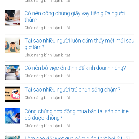
ở
Chức năng bình luận bị tắt
Làm
sao
Có nên công chứng giấy vay tiền giữa người
để
thân?
thoát
ở
Chức năng bình luận bị tắt
khỏi
Có
thói
nên
Tại sao nhiều người luôn cảm thấy mệt mỏi sau
quen
công
giờ làm?
tiêu
chứng
tiền
ở
Chức năng bình luận bị tắt
giấy
vô
Tại
vay
tội
sao
Có nên bỏ việc ổn định để kinh doanh riêng?
tiền
vạ?
nhiều
giữa
ở
Chức năng bình luận bị tắt
người
người
Có
luôn
thân?
nên
Tại sao nhiều người trẻ chọn sống chậm?
cảm
bỏ
thấy
ở
Chức năng bình luận bị tắt
việc
mệt
Tại
ổn
mỏi
sao
Công chứng hợp đồng mua bán tài sản online
định
sau
nhiều
có được không?
để
giờ
người
kinh
làm?
ở
Chức năng bình luận bị tắt
trẻ
doanh
Công
chọn
riêng?
chứng
Làm sao để vượt qua cảm giác thất bại ở tuổi
sống