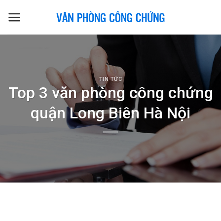
Skip
to
content
TIN TỨC
Top 3 văn phòng công chứng
quận Long Biên Hà Nội