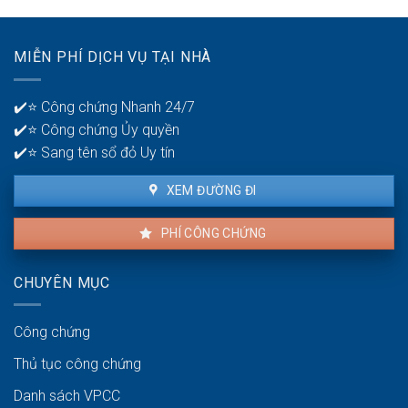
hiện
hàng
lỗi
để
nhà
quản
MIỄN PHÍ DỊCH VỤ TẠI NHÀ
thuê
lý
là
tiền?
bao
✔️⭐ Công chứng Nhanh 24/7
lâu?
✔️⭐ Công chứng Ủy quyền
✔️⭐ Sang tên sổ đỏ Uy tín
XEM ĐƯỜNG ĐI
PHÍ CÔNG CHỨNG
CHUYÊN MỤC
Công chứng
Thủ tục công chứng
Danh sách VPCC