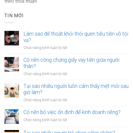
theo thỏa thuận.
TIN MỚI
Làm sao để thoát khỏi thói quen tiêu tiền vô tội
vạ?
ở
Chức năng bình luận bị tắt
Làm
sao
Có nên công chứng giấy vay tiền giữa người
để
thân?
thoát
ở
Chức năng bình luận bị tắt
khỏi
Có
thói
nên
Tại sao nhiều người luôn cảm thấy mệt mỏi sau
quen
công
giờ làm?
tiêu
chứng
tiền
ở
Chức năng bình luận bị tắt
giấy
vô
Tại
vay
tội
sao
Có nên bỏ việc ổn định để kinh doanh riêng?
tiền
vạ?
nhiều
giữa
ở
Chức năng bình luận bị tắt
người
người
Có
luôn
thân?
nên