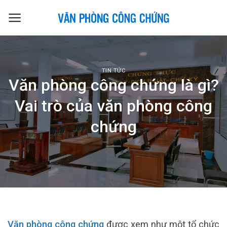
Skip
to
content
TIN TỨC
Văn phòng công chứng là gì?
Vai trò của văn phòng công
chứng
Văn phòng công chứng
được xem như một tổ chức