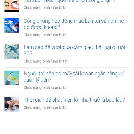
Tại sao nhiều người trẻ chọn sống chậm?
cảm
bỏ
thấy
ở
Chức năng bình luận bị tắt
việc
mệt
Tại
ổn
mỏi
sao
Công chứng hợp đồng mua bán tài sản online
định
sau
nhiều
có được không?
để
giờ
người
kinh
làm?
ở
Chức năng bình luận bị tắt
trẻ
doanh
Công
chọn
riêng?
chứng
Làm sao để vượt qua cảm giác thất bại ở tuổi
sống
hợp
30?
chậm?
đồng
ở
Chức năng bình luận bị tắt
mua
Làm
bán
sao
Người trẻ nên có mấy tài khoản ngân hàng để
tài
để
quản lý tiền?
sản
vượt
online
ở
Chức năng bình luận bị tắt
qua
có
Người
cảm
được
trẻ
Thời gian để phát hiện lỗi nhà thuê là bao lâu?
giác
không?
nên
thất
ở
Chức năng bình luận bị tắt
có
bại
Thời
mấy
ở
gian
tài
tuổi
để
khoản
30?
phát
ngân