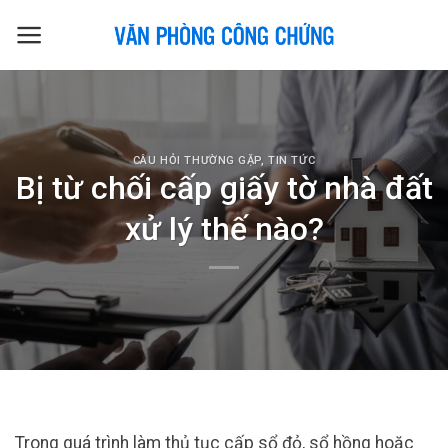
Skip
to
content
CÂU HỎI THƯỜNG GẶP
,
TIN TỨC
Bị từ chối cấp giấy tờ nhà đất
xử lý thế nào?
Trong quá trình làm thủ tục cấp sổ đỏ, sổ hồng hoặc