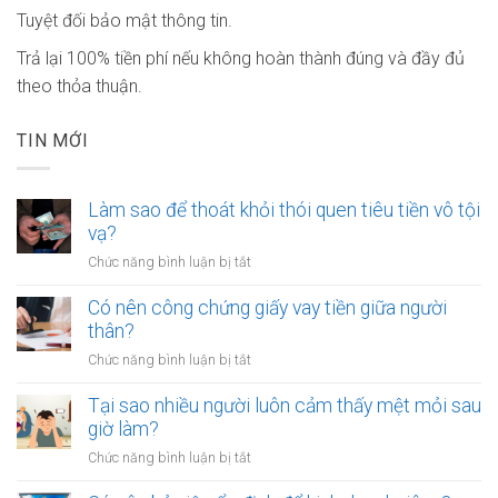
Tuyệt đối bảo mật thông tin.
Trả lại 100% tiền phí nếu không hoàn thành đúng và đầy đủ
theo thỏa thuận.
TIN MỚI
Làm sao để thoát khỏi thói quen tiêu tiền vô tội
vạ?
ở
Chức năng bình luận bị tắt
Làm
sao
Có nên công chứng giấy vay tiền giữa người
để
thân?
thoát
ở
Chức năng bình luận bị tắt
khỏi
Có
thói
nên
Tại sao nhiều người luôn cảm thấy mệt mỏi sau
quen
công
giờ làm?
tiêu
chứng
tiền
ở
Chức năng bình luận bị tắt
giấy
vô
Tại
vay
tội