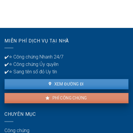
bại
Thời
mấy
ở
gian
tài
tuổi
để
khoản
30?
phát
ngân
hiện
hàng
lỗi
để
nhà
quản
MIỄN PHÍ DỊCH VỤ TẠI NHÀ
thuê
lý
là
tiền?
bao
✔️⭐ Công chứng Nhanh 24/7
lâu?
✔️⭐ Công chứng Ủy quyền
✔️⭐ Sang tên sổ đỏ Uy tín
XEM ĐƯỜNG ĐI
PHÍ CÔNG CHỨNG
CHUYÊN MỤC
Công chứng