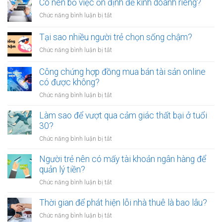
sao
Có nên bỏ việc ổn định để kinh doanh riêng?
tiền
vạ?
nhiều
giữa
ở
Chức năng bình luận bị tắt
người
người
Có
luôn
thân?
nên
Tại sao nhiều người trẻ chọn sống chậm?
cảm
bỏ
thấy
ở
Chức năng bình luận bị tắt
việc
mệt
Tại
ổn
mỏi
sao
Công chứng hợp đồng mua bán tài sản online
định
sau
nhiều
có được không?
để
giờ
người
kinh
làm?
ở
Chức năng bình luận bị tắt
trẻ
doanh
Công
chọn
riêng?
chứng
Làm sao để vượt qua cảm giác thất bại ở tuổi
sống
hợp
30?
chậm?
đồng
ở
Chức năng bình luận bị tắt
mua
Làm
bán
sao
Người trẻ nên có mấy tài khoản ngân hàng để
tài
để
quản lý tiền?
sản
vượt
online
ở
Chức năng bình luận bị tắt
qua
có
Người
cảm
được
trẻ
Thời gian để phát hiện lỗi nhà thuê là bao lâu?
giác
không?
nên
thất
ở
Chức năng bình luận bị tắt
có