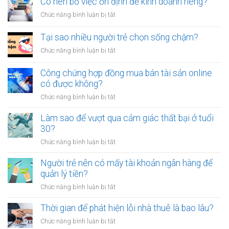
Có nên bỏ việc ổn định để kinh doanh riêng?
tiền
vạ?
nhiều
giữa
ở
Chức năng bình luận bị tắt
người
người
Có
luôn
thân?
nên
Tại sao nhiều người trẻ chọn sống chậm?
cảm
bỏ
thấy
ở
Chức năng bình luận bị tắt
việc
mệt
Tại
ổn
mỏi
sao
Công chứng hợp đồng mua bán tài sản online
định
sau
nhiều
có được không?
để
giờ
người
kinh
làm?
ở
Chức năng bình luận bị tắt
trẻ
doanh
Công
chọn
riêng?
chứng
Làm sao để vượt qua cảm giác thất bại ở tuổi
sống
hợp
30?
chậm?
đồng
ở
Chức năng bình luận bị tắt
mua
Làm
bán
sao
Người trẻ nên có mấy tài khoản ngân hàng để
tài
để
quản lý tiền?
sản
vượt
online
ở
Chức năng bình luận bị tắt
qua
có
Người
cảm
được
trẻ
Thời gian để phát hiện lỗi nhà thuê là bao lâu?
giác
không?
nên
thất
ở
Chức năng bình luận bị tắt
có