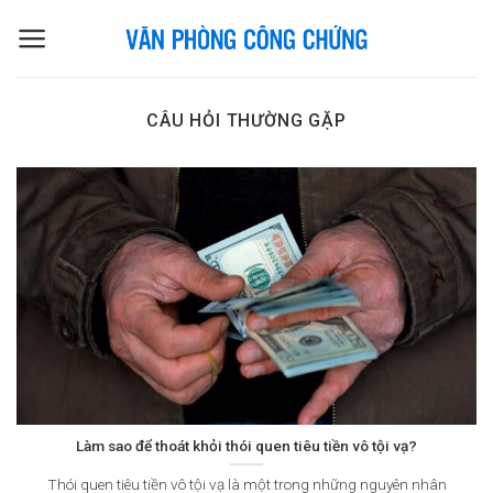
Skip
to
content
CÂU HỎI THƯỜNG GẶP
Làm sao để thoát khỏi thói quen tiêu tiền vô tội vạ?
Thói quen tiêu tiền vô tội vạ là một trong những nguyên nhân