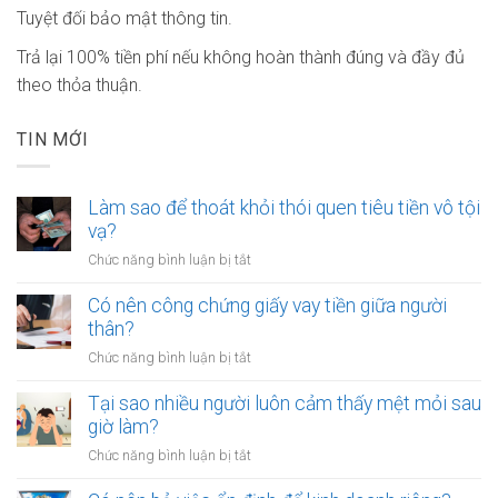
Tuyệt đối bảo mật thông tin.
Trả lại 100% tiền phí nếu không hoàn thành đúng và đầy đủ
theo thỏa thuận.
TIN MỚI
Làm sao để thoát khỏi thói quen tiêu tiền vô tội
vạ?
ở
Chức năng bình luận bị tắt
Làm
sao
Có nên công chứng giấy vay tiền giữa người
để
thân?
thoát
ở
Chức năng bình luận bị tắt
khỏi
Có
thói
nên
Tại sao nhiều người luôn cảm thấy mệt mỏi sau
quen
công
giờ làm?
tiêu
chứng
tiền
ở
Chức năng bình luận bị tắt
giấy
vô
Tại
vay
tội
sao