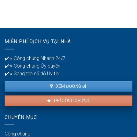
bại
Thời
mấy
ở
gian
tài
tuổi
để
khoản
30?
phát
ngân
hiện
hàng
lỗi
để
nhà
quản
MIỄN PHÍ DỊCH VỤ TẠI NHÀ
thuê
lý
là
tiền?
bao
✔️⭐ Công chứng Nhanh 24/7
lâu?
✔️⭐ Công chứng Ủy quyền
✔️⭐ Sang tên sổ đỏ Uy tín
XEM ĐƯỜNG ĐI
PHÍ CÔNG CHỨNG
CHUYÊN MỤC
Công chứng