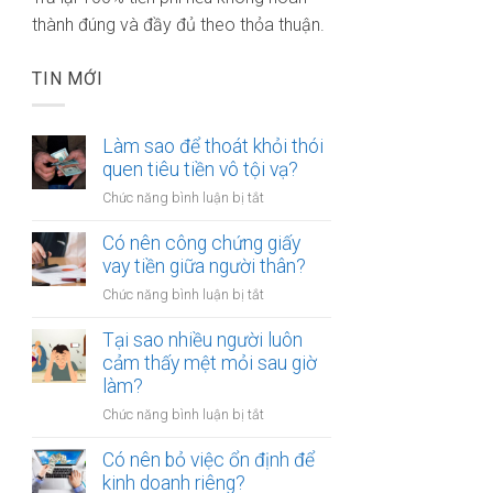
thành đúng và đầy đủ theo thỏa thuận.
TIN MỚI
Làm sao để thoát khỏi thói
quen tiêu tiền vô tội vạ?
ở
Chức năng bình luận bị tắt
Làm
sao
Có nên công chứng giấy
để
vay tiền giữa người thân?
thoát
ở
Chức năng bình luận bị tắt
khỏi
Có
thói
nên
Tại sao nhiều người luôn
quen
công
cảm thấy mệt mỏi sau giờ
tiêu
chứng
làm?
tiền
giấy
vô
ở
Chức năng bình luận bị tắt
vay
tội
Tại
tiền
vạ?
sao
Có nên bỏ việc ổn định để
giữa
nhiều
kinh doanh riêng?
người