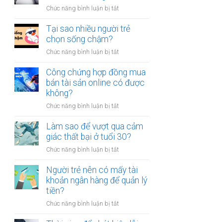
người
thân?
ở
Chức năng bình luận bị tắt
luôn
Có
cảm
nên
Tại sao nhiều người trẻ
thấy
bỏ
chọn sống chậm?
mệt
việc
mỏi
ở
Chức năng bình luận bị tắt
ổn
sau
Tại
định
giờ
sao
Công chứng hợp đồng mua
để
làm?
nhiều
bán tài sản online có được
kinh
người
không?
doanh
trẻ
riêng?
ở
Chức năng bình luận bị tắt
chọn
Công
sống
chứng
Làm sao để vượt qua cảm
chậm?
hợp
giác thất bại ở tuổi 30?
đồng
ở
Chức năng bình luận bị tắt
mua
Làm
bán
sao
Người trẻ nên có mấy tài
tài
để
khoản ngân hàng để quản lý
sản
vượt
tiền?
online
qua
có
ở
Chức năng bình luận bị tắt
cảm
được
Người
giác
không?