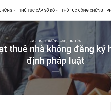
CHỨNG
THỦ TỤC CẤP SỔ ĐỎ
THỦ TỤC CÔNG CHỨNG
P
CÂU HỎI THƯỜNG GẶP
,
TIN TỨC
t thuê nhà không đăng ký 
định pháp luật