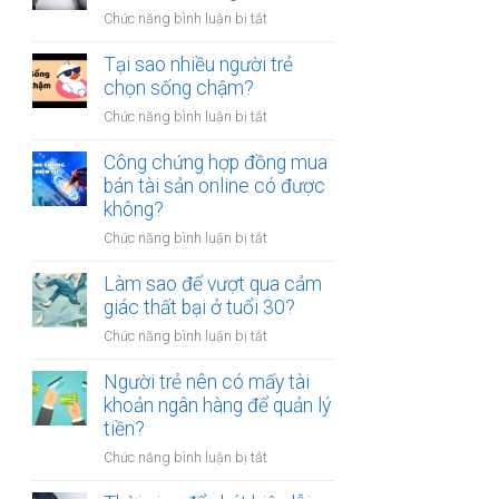
người
thân?
ở
Chức năng bình luận bị tắt
luôn
Có
cảm
nên
Tại sao nhiều người trẻ
thấy
bỏ
chọn sống chậm?
mệt
việc
mỏi
ở
Chức năng bình luận bị tắt
ổn
sau
Tại
định
giờ
sao
Công chứng hợp đồng mua
để
làm?
nhiều
bán tài sản online có được
kinh
người
không?
doanh
trẻ
riêng?
ở
Chức năng bình luận bị tắt
chọn
Công
sống
chứng
Làm sao để vượt qua cảm
chậm?
hợp
giác thất bại ở tuổi 30?
đồng
ở
Chức năng bình luận bị tắt
mua
Làm
bán
sao
Người trẻ nên có mấy tài
tài
để
khoản ngân hàng để quản lý
sản
vượt
tiền?
online
qua
có
ở
Chức năng bình luận bị tắt
cảm
được
Người
giác
không?