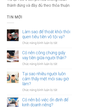
thành đúng và đầy đủ theo thỏa thuận.
TIN MỚI
Làm sao để thoát khỏi thói
quen tiêu tiền vô tội vạ?
ở
Chức năng bình luận bị tắt
Làm
sao
Có nên công chứng giấy
để
vay tiền giữa người thân?
thoát
ở
Chức năng bình luận bị tắt
khỏi
Có
thói
nên
Tại sao nhiều người luôn
quen
công
cảm thấy mệt mỏi sau giờ
tiêu
chứng
làm?
tiền
giấy
vô
ở
Chức năng bình luận bị tắt
vay
tội
Tại
tiền
vạ?
sao
Có nên bỏ việc ổn định để
giữa
nhiều
kinh doanh riêng?
người