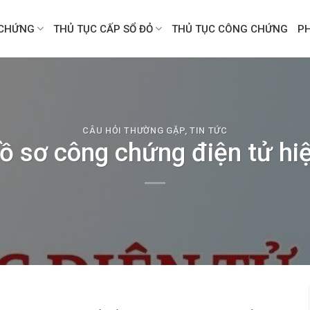
CHỨNG
THỦ TỤC CẤP SỔ ĐỎ
THỦ TỤC CÔNG CHỨNG
P
CÂU HỎI THƯỜNG GẶP
,
TIN TỨC
ồ sơ công chứng điện tử hi