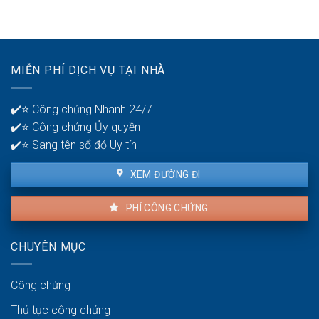
tuổi
để
khoản
30?
phát
ngân
hiện
hàng
lỗi
để
nhà
quản
MIỄN PHÍ DỊCH VỤ TẠI NHÀ
thuê
lý
là
tiền?
bao
✔️⭐ Công chứng Nhanh 24/7
lâu?
✔️⭐ Công chứng Ủy quyền
✔️⭐ Sang tên sổ đỏ Uy tín
XEM ĐƯỜNG ĐI
PHÍ CÔNG CHỨNG
CHUYÊN MỤC
Công chứng
Thủ tục công chứng