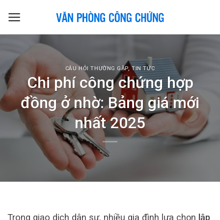
Skip
to
content
CÂU HỎI THƯỜNG GẶP
,
TIN TỨC
Chi phí công chứng hợp
đồng ở nhờ: Bảng giá mới
nhất 2025
Trong giao dịch dân sự, nhiều gia đình lựa chọn
lập