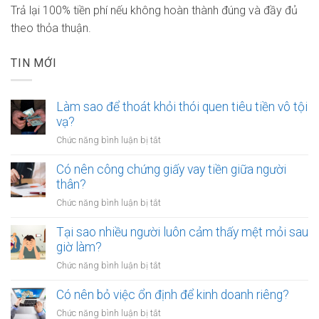
Trả lại 100% tiền phí nếu không hoàn thành đúng và đầy đủ
theo thỏa thuận.
TIN MỚI
Làm sao để thoát khỏi thói quen tiêu tiền vô tội
vạ?
ở
Chức năng bình luận bị tắt
Làm
sao
Có nên công chứng giấy vay tiền giữa người
để
thân?
thoát
ở
Chức năng bình luận bị tắt
khỏi
Có
thói
nên
Tại sao nhiều người luôn cảm thấy mệt mỏi sau
quen
công
giờ làm?
tiêu
chứng
tiền
ở
Chức năng bình luận bị tắt
giấy
vô
Tại
vay
tội
sao
Có nên bỏ việc ổn định để kinh doanh riêng?
tiền
vạ?
nhiều
giữa
ở
Chức năng bình luận bị tắt