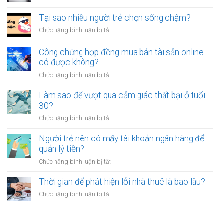
người
người
Có
luôn
thân?
nên
Tại sao nhiều người trẻ chọn sống chậm?
cảm
bỏ
thấy
ở
Chức năng bình luận bị tắt
việc
mệt
Tại
ổn
mỏi
sao
Công chứng hợp đồng mua bán tài sản online
định
sau
nhiều
có được không?
để
giờ
người
kinh
làm?
ở
Chức năng bình luận bị tắt
trẻ
doanh
Công
chọn
riêng?
chứng
Làm sao để vượt qua cảm giác thất bại ở tuổi
sống
hợp
30?
chậm?
đồng
ở
Chức năng bình luận bị tắt
mua
Làm
bán
sao
Người trẻ nên có mấy tài khoản ngân hàng để
tài
để
quản lý tiền?
sản
vượt
online
ở
Chức năng bình luận bị tắt
qua
có
Người
cảm
được
trẻ
Thời gian để phát hiện lỗi nhà thuê là bao lâu?
giác
không?
nên
thất
ở
Chức năng bình luận bị tắt
có
bại
Thời
mấy
ở
gian
tài