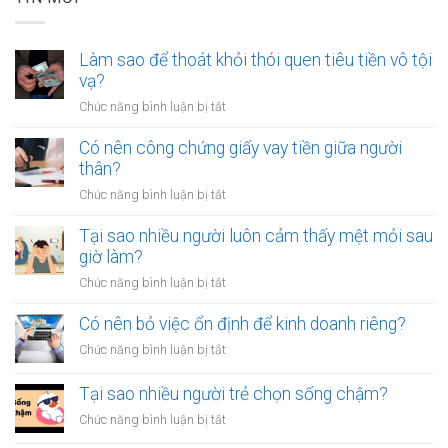
Làm sao để thoát khỏi thói quen tiêu tiền vô tội
vạ?
ở
Chức năng bình luận bị tắt
Làm
sao
Có nên công chứng giấy vay tiền giữa người
để
thân?
thoát
ở
Chức năng bình luận bị tắt
khỏi
Có
thói
nên
Tại sao nhiều người luôn cảm thấy mệt mỏi sau
quen
công
giờ làm?
tiêu
chứng
tiền
ở
Chức năng bình luận bị tắt
giấy
vô
Tại
vay
tội
sao
Có nên bỏ việc ổn định để kinh doanh riêng?
tiền
vạ?
nhiều
giữa
ở
Chức năng bình luận bị tắt
người
người
Có
luôn
thân?
nên
Tại sao nhiều người trẻ chọn sống chậm?
cảm
bỏ
thấy
ở
Chức năng bình luận bị tắt
việc
mệt
Tại
ổn