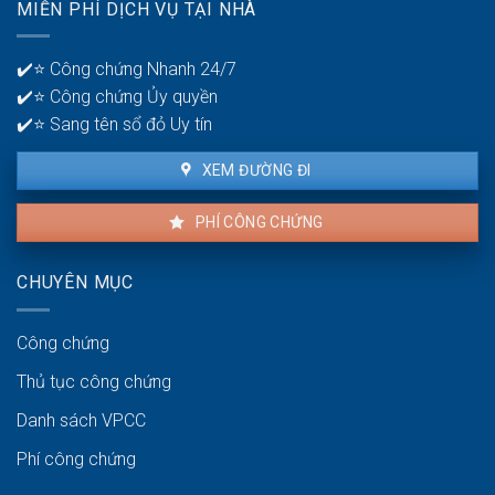
MIỄN PHÍ DỊCH VỤ TẠI NHÀ
thuê
lý
là
tiền?
bao
✔️⭐ Công chứng Nhanh 24/7
lâu?
✔️⭐ Công chứng Ủy quyền
✔️⭐ Sang tên sổ đỏ Uy tín
XEM ĐƯỜNG ĐI
PHÍ CÔNG CHỨNG
CHUYÊN MỤC
Công chứng
Thủ tục công chứng
Danh sách VPCC
Phí công chứng