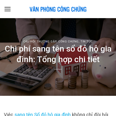
Skip
to
content
CÂU HỎI THƯỜNG GẶP
,
CÔNG CHỨNG
,
TIN TỨC
Chi phí sang tên sổ đỏ hộ gia
đình: Tổng hợp chi tiết
Việc
sang tên Sổ đỏ hộ gia đình
không chỉ đòi hỏi