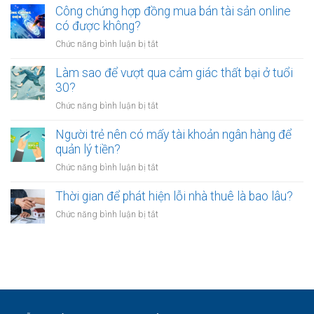
mỏi
sao
Công chứng hợp đồng mua bán tài sản online
định
sau
nhiều
có được không?
để
giờ
người
kinh
làm?
ở
Chức năng bình luận bị tắt
trẻ
doanh
Công
chọn
riêng?
chứng
Làm sao để vượt qua cảm giác thất bại ở tuổi
sống
hợp
30?
chậm?
đồng
ở
Chức năng bình luận bị tắt
mua
Làm
bán
sao
Người trẻ nên có mấy tài khoản ngân hàng để
tài
để
quản lý tiền?
sản
vượt
online
ở
Chức năng bình luận bị tắt
qua
có
Người
cảm
được
trẻ
Thời gian để phát hiện lỗi nhà thuê là bao lâu?
giác
không?
nên
thất
ở
Chức năng bình luận bị tắt
có
bại
Thời
mấy
ở
gian
tài
tuổi
để
khoản
30?
phát
ngân
hiện
hàng
lỗi
để
nhà
quản