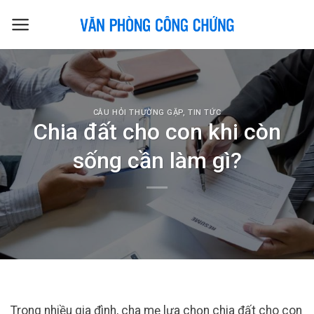
Skip
to
content
CÂU HỎI THƯỜNG GẶP
,
TIN TỨC
Chia đất cho con khi còn
sống cần làm gì?
Trong nhiều gia đình, cha mẹ lựa chọn chia đất cho con