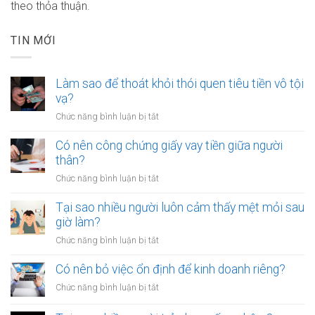
theo thỏa thuận.
TIN MỚI
Làm sao để thoát khỏi thói quen tiêu tiền vô tội
vạ?
ở
Chức năng bình luận bị tắt
Làm
sao
Có nên công chứng giấy vay tiền giữa người
để
thân?
thoát
ở
Chức năng bình luận bị tắt
khỏi
Có
thói
nên
Tại sao nhiều người luôn cảm thấy mệt mỏi sau
quen
công
giờ làm?
tiêu
chứng
tiền
ở
Chức năng bình luận bị tắt
giấy
vô
Tại
vay
tội
sao
Có nên bỏ việc ổn định để kinh doanh riêng?
tiền
vạ?
nhiều
giữa
ở
Chức năng bình luận bị tắt
người
người
Có
luôn
thân?
nên