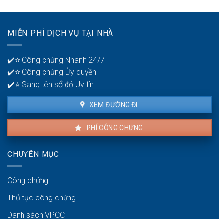
ngân
hiện
hàng
lỗi
để
nhà
quản
MIỄN PHÍ DỊCH VỤ TẠI NHÀ
thuê
lý
là
tiền?
bao
✔️⭐ Công chứng Nhanh 24/7
lâu?
✔️⭐ Công chứng Ủy quyền
✔️⭐ Sang tên sổ đỏ Uy tín
XEM ĐƯỜNG ĐI
PHÍ CÔNG CHỨNG
CHUYÊN MỤC
Công chứng
Thủ tục công chứng
Danh sách VPCC