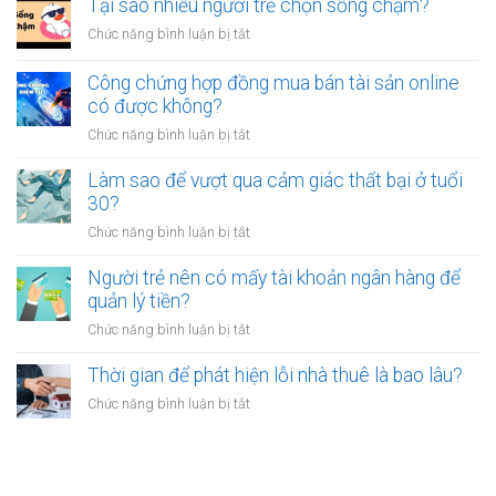
Tại sao nhiều người trẻ chọn sống chậm?
cảm
bỏ
thấy
ở
Chức năng bình luận bị tắt
việc
mệt
Tại
ổn
mỏi
sao
Công chứng hợp đồng mua bán tài sản online
định
sau
nhiều
có được không?
để
giờ
người
kinh
làm?
ở
Chức năng bình luận bị tắt
trẻ
doanh
Công
chọn
riêng?
chứng
Làm sao để vượt qua cảm giác thất bại ở tuổi
sống
hợp
30?
chậm?
đồng
ở
Chức năng bình luận bị tắt
mua
Làm
bán
sao
Người trẻ nên có mấy tài khoản ngân hàng để
tài
để
quản lý tiền?
sản
vượt
online
ở
Chức năng bình luận bị tắt
qua
có
Người
cảm
được
trẻ
Thời gian để phát hiện lỗi nhà thuê là bao lâu?
giác
không?
nên
thất
ở
Chức năng bình luận bị tắt
có
bại
Thời
mấy
ở
gian
tài
tuổi
để
khoản
30?
phát