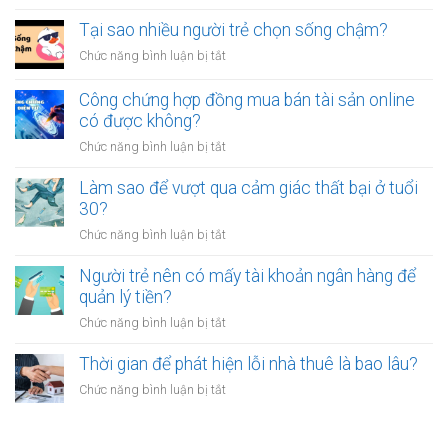
người
Có
luôn
thân?
nên
Tại sao nhiều người trẻ chọn sống chậm?
cảm
bỏ
thấy
ở
Chức năng bình luận bị tắt
việc
mệt
Tại
ổn
mỏi
sao
Công chứng hợp đồng mua bán tài sản online
định
sau
nhiều
có được không?
để
giờ
người
kinh
làm?
ở
Chức năng bình luận bị tắt
trẻ
doanh
Công
chọn
riêng?
chứng
Làm sao để vượt qua cảm giác thất bại ở tuổi
sống
hợp
30?
chậm?
đồng
ở
Chức năng bình luận bị tắt
mua
Làm
bán
sao
Người trẻ nên có mấy tài khoản ngân hàng để
tài
để
quản lý tiền?
sản
vượt
online
ở
Chức năng bình luận bị tắt
qua
có
Người
cảm
được
trẻ
Thời gian để phát hiện lỗi nhà thuê là bao lâu?
giác
không?
nên
thất
ở
Chức năng bình luận bị tắt
có
bại
Thời
mấy
ở
gian
tài
tuổi
để