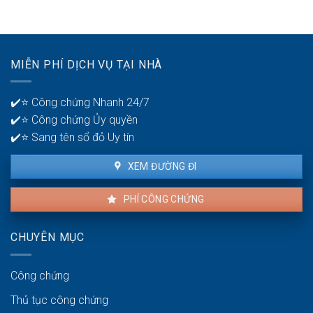
khoản
30?
phát
ngân
hiện
hàng
lỗi
để
nhà
quản
MIỄN PHÍ DỊCH VỤ TẠI NHÀ
thuê
lý
là
tiền?
bao
✔️⭐ Công chứng Nhanh 24/7
lâu?
✔️⭐ Công chứng Ủy quyền
✔️⭐ Sang tên sổ đỏ Uy tín
XEM ĐƯỜNG ĐI
PHÍ CÔNG CHỨNG
CHUYÊN MỤC
Công chứng
Thủ tục công chứng