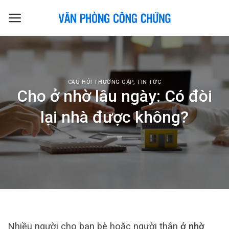
Skip
to
content
CÂU HỎI THƯỜNG GẶP
,
TIN TỨC
Cho ở nhờ lâu ngày: Có đòi
lại nhà được không?
Nhiều người cho bạn bè hoặc người thân
ở nhờ