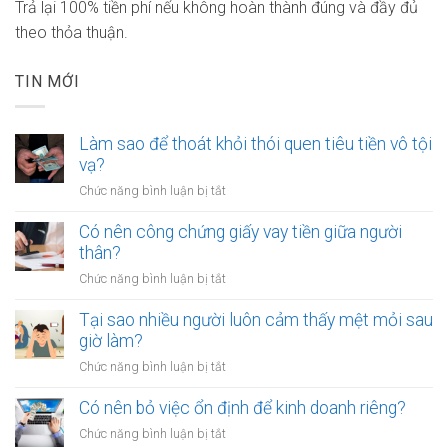
Trả lại 100% tiền phí nếu không hoàn thành đúng và đầy đủ
theo thỏa thuận.
TIN MỚI
Làm sao để thoát khỏi thói quen tiêu tiền vô tội
vạ?
ở
Chức năng bình luận bị tắt
Làm
sao
Có nên công chứng giấy vay tiền giữa người
để
thân?
thoát
ở
Chức năng bình luận bị tắt
khỏi
Có
thói
nên
Tại sao nhiều người luôn cảm thấy mệt mỏi sau
quen
công
giờ làm?
tiêu
chứng
tiền
ở
Chức năng bình luận bị tắt
giấy
vô
Tại
vay
tội
sao
Có nên bỏ việc ổn định để kinh doanh riêng?
tiền
vạ?
nhiều
giữa
ở
Chức năng bình luận bị tắt
người