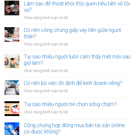
Làm sao để thoát khỏi thói quen tiêu tiền vô tội
vạ?
ở
Chức năng bình luận bị tắt
Làm
sao
Có nên công chứng giấy vay tiền giữa người
để
thân?
thoát
ở
Chức năng bình luận bị tắt
khỏi
Có
thói
nên
Tại sao nhiều người luôn cảm thấy mệt mỏi sau
quen
công
giờ làm?
tiêu
chứng
tiền
ở
Chức năng bình luận bị tắt
giấy
vô
Tại
vay
tội
sao
Có nên bỏ việc ổn định để kinh doanh riêng?
tiền
vạ?
nhiều
giữa
ở
Chức năng bình luận bị tắt
người
người
Có
luôn
thân?
nên
Tại sao nhiều người trẻ chọn sống chậm?
cảm
bỏ
thấy
ở
Chức năng bình luận bị tắt
việc
mệt
Tại
ổn
mỏi
sao
Công chứng hợp đồng mua bán tài sản online
định
sau
nhiều
có được không?
để
giờ
người