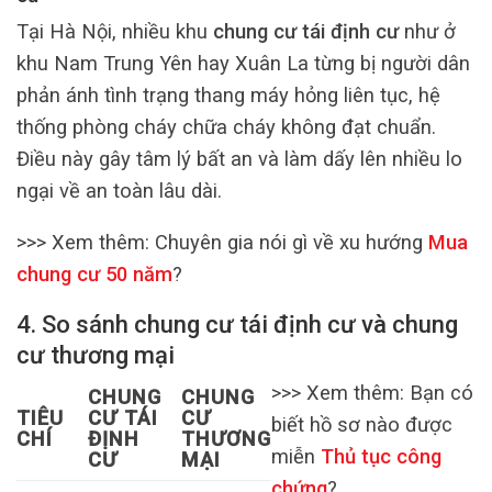
Tại Hà Nội, nhiều khu
chung cư tái định cư
như ở
khu Nam Trung Yên hay Xuân La từng bị người dân
phản ánh tình trạng thang máy hỏng liên tục, hệ
thống phòng cháy chữa cháy không đạt chuẩn.
Điều này gây tâm lý bất an và làm dấy lên nhiều lo
ngại về an toàn lâu dài.
>>> Xem thêm:
Chuyên gia nói gì về xu hướng
Mua
chung cư 50 năm
?
4. So sánh chung cư tái định cư và chung
cư thương mại
>>> Xem thêm:
Bạn có
CHUNG
CHUNG
TIÊU
CƯ TÁI
CƯ
biết hồ sơ nào được
CHÍ
ĐỊNH
THƯƠNG
miễn
Thủ tục công
CƯ
MẠI
chứng
?