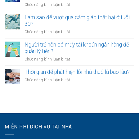
kinh
làm?
ở
Chức năng bình luận bị tắt
trẻ
doanh
Công
chọn
riêng?
chứng
Làm sao để vượt qua cảm giác thất bại ở tuổi
sống
hợp
30?
chậm?
đồng
ở
Chức năng bình luận bị tắt
mua
Làm
bán
sao
Người trẻ nên có mấy tài khoản ngân hàng để
tài
để
quản lý tiền?
sản
vượt
online
ở
Chức năng bình luận bị tắt
qua
có
Người
cảm
được
trẻ
Thời gian để phát hiện lỗi nhà thuê là bao lâu?
giác
không?
nên
thất
ở
Chức năng bình luận bị tắt
có
bại
Thời
mấy
ở
gian
tài
tuổi
để
khoản
30?
phát
ngân
hiện
hàng
lỗi
để
nhà
quản
MIỄN PHÍ DỊCH VỤ TẠI NHÀ
thuê
lý
là
tiền?
bao