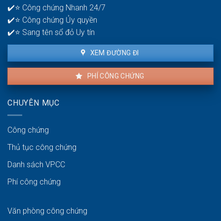
✔️⭐ Công chứng Nhanh 24/7
lâu?
✔️⭐ Công chứng Ủy quyền
✔️⭐ Sang tên sổ đỏ Uy tín
XEM ĐƯỜNG ĐI
PHÍ CÔNG CHỨNG
CHUYÊN MỤC
Công chứng
Thủ tục công chứng
Danh sách VPCC
Phí công chứng
Văn phòng công chứng