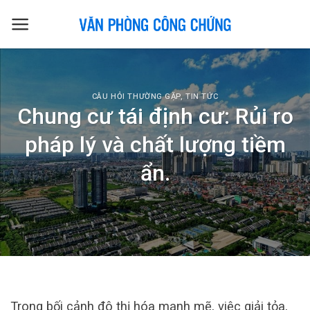
Skip
to
content
CÂU HỎI THƯỜNG GẶP
,
TIN TỨC
Chung cư tái định cư: Rủi ro
pháp lý và chất lượng tiềm
ẩn.
Trong bối cảnh đô thị hóa mạnh mẽ, việc giải tỏa,