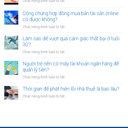
ở
Chức năng bình luận bị tắt
việc
mệt
Tại
ổn
mỏi
sao
Công chứng hợp đồng mua bán tài sản online
định
sau
nhiều
có được không?
để
giờ
người
kinh
làm?
ở
Chức năng bình luận bị tắt
trẻ
doanh
Công
chọn
riêng?
chứng
Làm sao để vượt qua cảm giác thất bại ở tuổi
sống
hợp
30?
chậm?
đồng
ở
Chức năng bình luận bị tắt
mua
Làm
bán
sao
Người trẻ nên có mấy tài khoản ngân hàng để
tài
để
quản lý tiền?
sản
vượt
online
ở
Chức năng bình luận bị tắt
qua
có
Người
cảm
được
trẻ
Thời gian để phát hiện lỗi nhà thuê là bao lâu?
giác
không?
nên
thất
ở
Chức năng bình luận bị tắt
có
bại
Thời
mấy
ở
gian
tài
tuổi
để
khoản
30?
phát
ngân
hiện
hàng