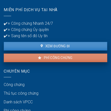
lỗi
để
nhà
quản
MIỄN PHÍ DỊCH VỤ TẠI NHÀ
thuê
lý
là
tiền?
bao
✔️⭐ Công chứng Nhanh 24/7
lâu?
✔️⭐ Công chứng Ủy quyền
✔️⭐ Sang tên sổ đỏ Uy tín
XEM ĐƯỜNG ĐI
PHÍ CÔNG CHỨNG
CHUYÊN MỤC
Công chứng
Thủ tục công chứng
Danh sách VPCC
Phí công chứng