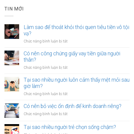
TIN MỚI
Làm sao để thoát khỏi thói quen tiêu tiền vô tội
vạ?
ở
Chức năng bình luận bị tắt
Làm
sao
Có nên công chứng giấy vay tiền giữa người
để
thân?
thoát
ở
Chức năng bình luận bị tắt
khỏi
Có
thói
nên
Tại sao nhiều người luôn cảm thấy mệt mỏi sau
quen
công
giờ làm?
tiêu
chứng
tiền
ở
Chức năng bình luận bị tắt
giấy
vô
Tại
vay
tội
sao
Có nên bỏ việc ổn định để kinh doanh riêng?
tiền
vạ?
nhiều
giữa
ở
Chức năng bình luận bị tắt
người
người
Có
luôn
thân?
nên
Tại sao nhiều người trẻ chọn sống chậm?
cảm
bỏ
thấy