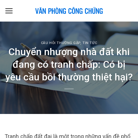
Skip
to
content
CÂU HỎI THƯỜNG GẶP
,
TIN TỨC
Chuyển nhượng nhà đất khi
đang có tranh chấp: Có bị
yêu cầu bồi thường thiệt hại?
Tranh chấp đất đai là một trong những vấn đề phổ