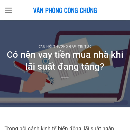
Skip
to
content
CÂU HỎI THƯỜNG GẶP
,
TIN TỨC
Có nên vay tiền mua nhà khi
lãi suất đang tăng?
Trong bối cảnh kinh tế biến động, lãi suất ngân