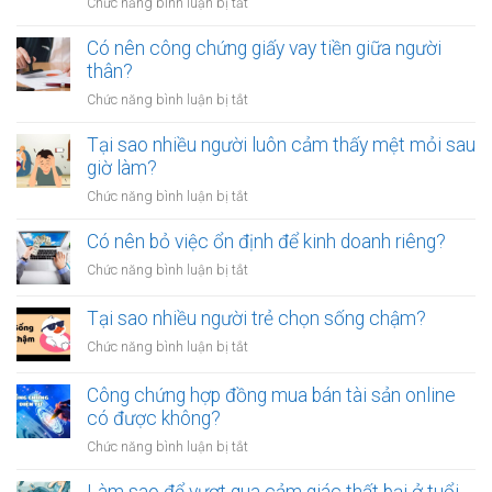
ở
Chức năng bình luận bị tắt
Làm
sao
Có nên công chứng giấy vay tiền giữa người
để
thân?
thoát
ở
Chức năng bình luận bị tắt
khỏi
Có
thói
nên
Tại sao nhiều người luôn cảm thấy mệt mỏi sau
quen
công
giờ làm?
tiêu
chứng
tiền
ở
Chức năng bình luận bị tắt
giấy
vô
Tại
vay
tội
sao
Có nên bỏ việc ổn định để kinh doanh riêng?
tiền
vạ?
nhiều
giữa
ở
Chức năng bình luận bị tắt
người
người
Có
luôn
thân?
nên
Tại sao nhiều người trẻ chọn sống chậm?
cảm
bỏ
thấy
ở
Chức năng bình luận bị tắt
việc
mệt
Tại
ổn
mỏi
sao
Công chứng hợp đồng mua bán tài sản online
định
sau
nhiều
có được không?
để
giờ
người
kinh
làm?
ở
Chức năng bình luận bị tắt
trẻ
doanh
Công
chọn
riêng?
chứng
Làm sao để vượt qua cảm giác thất bại ở tuổi
sống