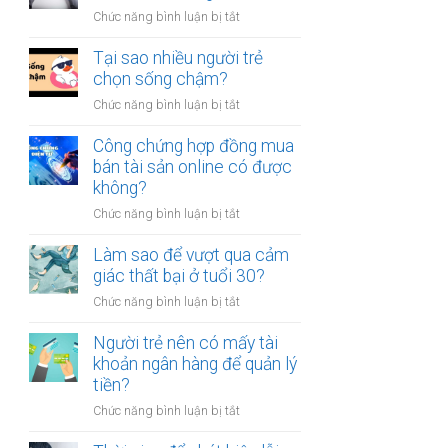
người
thân?
ở
Chức năng bình luận bị tắt
luôn
Có
cảm
nên
Tại sao nhiều người trẻ
thấy
bỏ
chọn sống chậm?
mệt
việc
mỏi
ở
Chức năng bình luận bị tắt
ổn
sau
Tại
định
giờ
sao
Công chứng hợp đồng mua
để
làm?
nhiều
bán tài sản online có được
kinh
người
không?
doanh
trẻ
riêng?
ở
Chức năng bình luận bị tắt
chọn
Công
sống
chứng
Làm sao để vượt qua cảm
chậm?
hợp
giác thất bại ở tuổi 30?
đồng
ở
Chức năng bình luận bị tắt
mua
Làm
bán
sao
Người trẻ nên có mấy tài
tài
để
khoản ngân hàng để quản lý
sản
vượt
tiền?
online
qua
có
ở
Chức năng bình luận bị tắt
cảm
được
Người
giác
không?