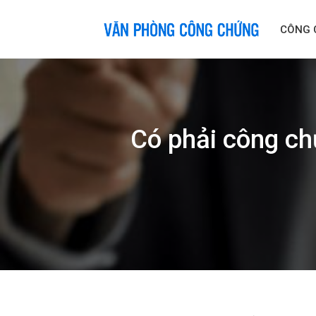
Skip
to
CÔNG 
content
Có phải công chứ