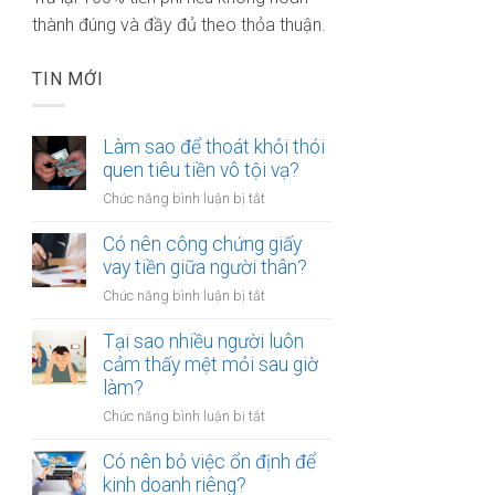
thành đúng và đầy đủ theo thỏa thuận.
TIN MỚI
Làm sao để thoát khỏi thói
quen tiêu tiền vô tội vạ?
ở
Chức năng bình luận bị tắt
Làm
sao
Có nên công chứng giấy
để
vay tiền giữa người thân?
thoát
ở
Chức năng bình luận bị tắt
khỏi
Có
thói
nên
Tại sao nhiều người luôn
quen
công
cảm thấy mệt mỏi sau giờ
tiêu
chứng
làm?
tiền
giấy
vô
ở
Chức năng bình luận bị tắt
vay
tội
Tại
tiền
vạ?
sao
Có nên bỏ việc ổn định để
giữa
nhiều
kinh doanh riêng?
người