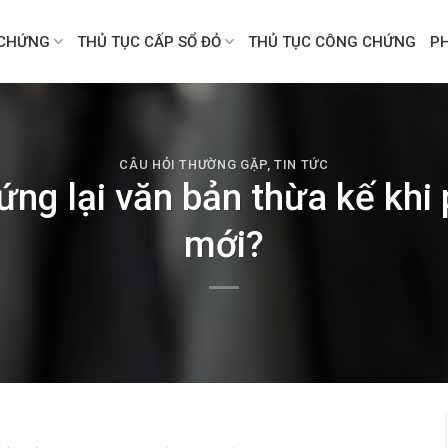
CHỨNG
THỦ TỤC CẤP SỔ ĐỎ
THỦ TỤC CÔNG CHỨNG
P
CÂU HỎI THƯỜNG GẶP
,
TIN TỨC
ng lại văn bản thừa kế khi 
mới?