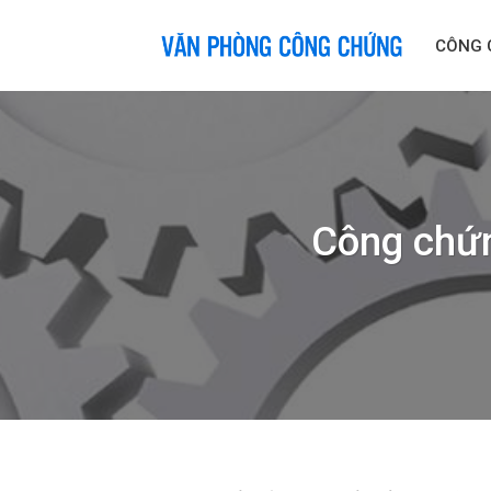
Skip
to
CÔNG 
content
Công chứn