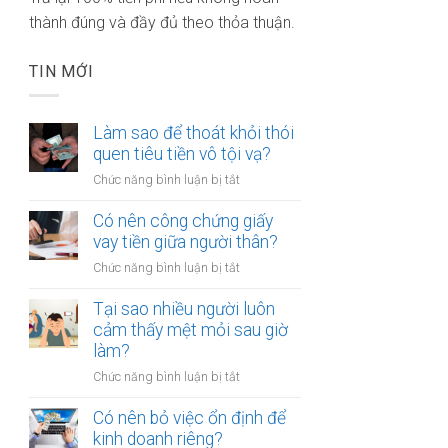
thành đúng và đầy đủ theo thỏa thuận.
TIN MỚI
Làm sao để thoát khỏi thói
quen tiêu tiền vô tội vạ?
ở
Chức năng bình luận bị tắt
Làm
sao
Có nên công chứng giấy
để
vay tiền giữa người thân?
thoát
ở
Chức năng bình luận bị tắt
khỏi
Có
thói
nên
Tại sao nhiều người luôn
quen
công
cảm thấy mệt mỏi sau giờ
tiêu
chứng
làm?
tiền
giấy
vô
ở
Chức năng bình luận bị tắt
vay
tội
Tại
tiền
vạ?
sao
Có nên bỏ việc ổn định để
giữa
nhiều
kinh doanh riêng?
người