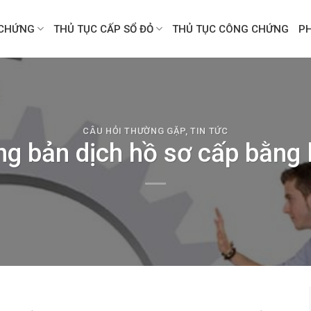
CHỨNG
THỦ TỤC CẤP SỔ ĐỎ
THỦ TỤC CÔNG CHỨNG
P
CÂU HỎI THƯỜNG GẶP
,
TIN TỨC
g bản dịch hồ sơ cấp bằng l