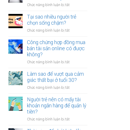
người
thân?
ở
Chức năng bình luận bị tắt
luôn
Có
cảm
nên
Tại sao nhiều người trẻ
thấy
bỏ
chọn sống chậm?
mệt
việc
mỏi
ở
Chức năng bình luận bị tắt
ổn
sau
Tại
định
giờ
sao
Công chứng hợp đồng mua
để
làm?
nhiều
bán tài sản online có được
kinh
người
không?
doanh
trẻ
riêng?
ở
Chức năng bình luận bị tắt
chọn
Công
sống
chứng
Làm sao để vượt qua cảm
chậm?
hợp
giác thất bại ở tuổi 30?
đồng
ở
Chức năng bình luận bị tắt
mua
Làm
bán
sao
Người trẻ nên có mấy tài
tài
để
khoản ngân hàng để quản lý
sản
vượt
tiền?
online
qua
có
ở
Chức năng bình luận bị tắt
cảm
được
Người
giác
không?