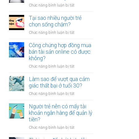
người
thân?
ở
Chức năng bình luận bị tắt
luôn
Có
cảm
nên
Tại sao nhiều người trẻ
thấy
bỏ
chọn sống chậm?
mệt
việc
mỏi
ở
Chức năng bình luận bị tắt
ổn
sau
Tại
định
giờ
sao
Công chứng hợp đồng mua
để
làm?
nhiều
bán tài sản online có được
kinh
người
không?
doanh
trẻ
riêng?
ở
Chức năng bình luận bị tắt
chọn
Công
sống
chứng
Làm sao để vượt qua cảm
chậm?
hợp
giác thất bại ở tuổi 30?
đồng
ở
Chức năng bình luận bị tắt
mua
Làm
bán
sao
Người trẻ nên có mấy tài
tài
để
khoản ngân hàng để quản lý
sản
vượt
tiền?
online
qua
có
ở
Chức năng bình luận bị tắt
cảm
được
Người
giác
không?