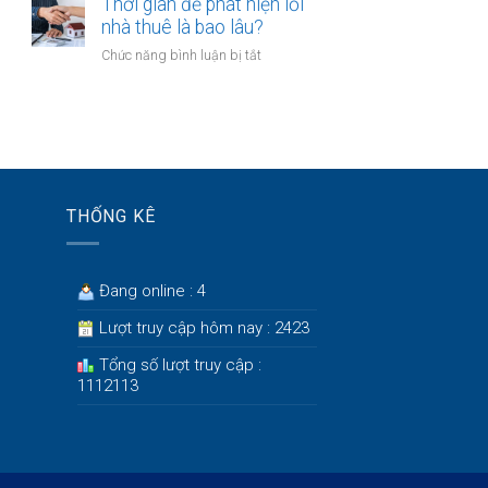
trẻ
Thời gian để phát hiện lỗi
thất
nên
nhà thuê là bao lâu?
bại
có
ở
ở
Chức năng bình luận bị tắt
mấy
tuổi
Thời
tài
30?
gian
khoản
để
ngân
phát
hàng
hiện
để
lỗi
quản
nhà
lý
THỐNG KÊ
thuê
tiền?
là
bao
lâu?
Đang online : 4
Lượt truy cập hôm nay : 2423
Tổng số lượt truy cập :
1112113