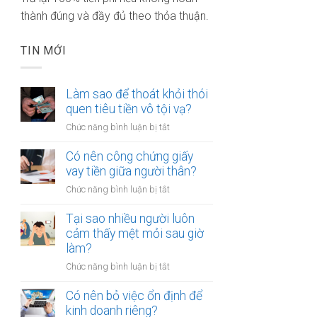
thành đúng và đầy đủ theo thỏa thuận.
TIN MỚI
Làm sao để thoát khỏi thói
quen tiêu tiền vô tội vạ?
ở
Chức năng bình luận bị tắt
Làm
sao
Có nên công chứng giấy
để
vay tiền giữa người thân?
thoát
ở
Chức năng bình luận bị tắt
khỏi
Có
thói
nên
Tại sao nhiều người luôn
quen
công
cảm thấy mệt mỏi sau giờ
tiêu
chứng
làm?
tiền
giấy
vô
ở
Chức năng bình luận bị tắt
vay
tội
Tại
tiền
vạ?
sao
Có nên bỏ việc ổn định để
giữa
nhiều
kinh doanh riêng?
người