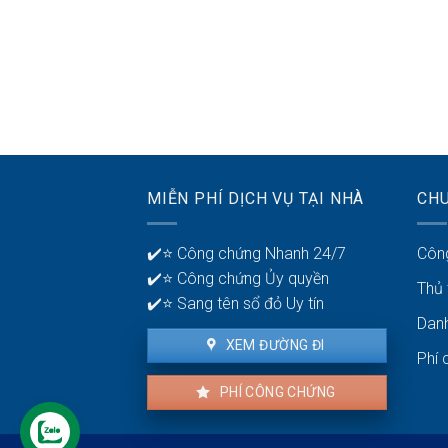
MIỄN PHÍ DỊCH VỤ TẠI NHÀ
CH
✔️⭐ Công chứng Nhanh 24/7
Côn
✔️⭐ Công chứng Ủy quyền
Thủ
✔️⭐ Sang tên sổ đỏ Uy tín
Dan
XEM ĐƯỜNG ĐI
Phí 
PHÍ CÔNG CHỨNG