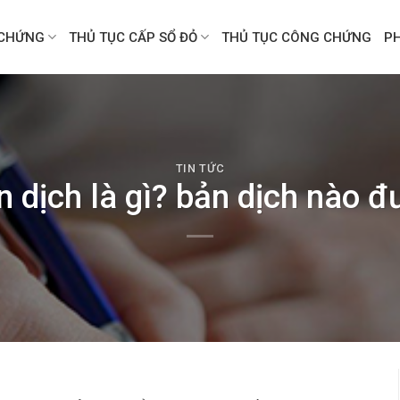
CHỨNG
THỦ TỤC CẤP SỔ ĐỎ
THỦ TỤC CÔNG CHỨNG
P
TIN TỨC
 dịch là gì? bản dịch nào 