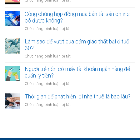
ở
Chức năng bình luận bị tắt
việc
mệt
Tại
ổn
mỏi
sao
Công chứng hợp đồng mua bán tài sản online
định
sau
nhiều
có được không?
để
giờ
người
kinh
làm?
ở
Chức năng bình luận bị tắt
trẻ
doanh
Công
chọn
riêng?
chứng
Làm sao để vượt qua cảm giác thất bại ở tuổi
sống
hợp
30?
chậm?
đồng
ở
Chức năng bình luận bị tắt
mua
Làm
bán
sao
Người trẻ nên có mấy tài khoản ngân hàng để
tài
để
quản lý tiền?
sản
vượt
online
ở
Chức năng bình luận bị tắt
qua
có
Người
cảm
được
trẻ
Thời gian để phát hiện lỗi nhà thuê là bao lâu?
giác
không?
nên
thất
ở
Chức năng bình luận bị tắt
có
bại
Thời
mấy
ở
gian
tài
tuổi
để
khoản
30?
phát
ngân
hiện
hàng