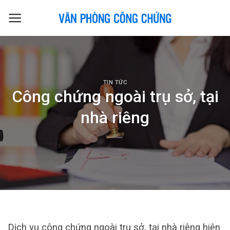
Skip
to
content
TIN TỨC
Công chứng ngoài trụ sở, tại
nhà riêng
Dịch vụ công chứng ngoài trụ sở, tại nhà riêng hiện