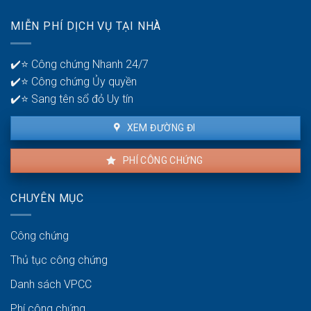
lỗi
để
nhà
quản
MIỄN PHÍ DỊCH VỤ TẠI NHÀ
thuê
lý
là
tiền?
bao
✔️⭐ Công chứng Nhanh 24/7
lâu?
✔️⭐ Công chứng Ủy quyền
✔️⭐ Sang tên sổ đỏ Uy tín
XEM ĐƯỜNG ĐI
PHÍ CÔNG CHỨNG
CHUYÊN MỤC
Công chứng
Thủ tục công chứng
Danh sách VPCC
Phí công chứng