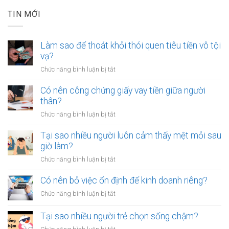
TIN MỚI
Làm sao để thoát khỏi thói quen tiêu tiền vô tội
vạ?
ở
Chức năng bình luận bị tắt
Làm
sao
Có nên công chứng giấy vay tiền giữa người
để
thân?
thoát
ở
Chức năng bình luận bị tắt
khỏi
Có
thói
nên
Tại sao nhiều người luôn cảm thấy mệt mỏi sau
quen
công
giờ làm?
tiêu
chứng
tiền
ở
Chức năng bình luận bị tắt
giấy
vô
Tại
vay
tội
sao
Có nên bỏ việc ổn định để kinh doanh riêng?
tiền
vạ?
nhiều
giữa
ở
Chức năng bình luận bị tắt
người
người
Có
luôn
thân?
nên
Tại sao nhiều người trẻ chọn sống chậm?
cảm
bỏ
thấy