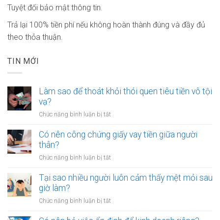
Tuyệt đối bảo mật thông tin.
Trả lại 100% tiền phí nếu không hoàn thành đúng và đầy đủ
theo thỏa thuận.
TIN MỚI
Làm sao để thoát khỏi thói quen tiêu tiền vô tội
vạ?
ở
Chức năng bình luận bị tắt
Làm
sao
Có nên công chứng giấy vay tiền giữa người
để
thân?
thoát
ở
Chức năng bình luận bị tắt
khỏi
Có
thói
nên
Tại sao nhiều người luôn cảm thấy mệt mỏi sau
quen
công
giờ làm?
tiêu
chứng
tiền
ở
Chức năng bình luận bị tắt
giấy
vô
Tại
vay
tội
sao