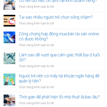
Có nên bỏ việc ổn định để kinh doanh riêng?
tiền
vạ?
nhiều
giữa
ở
Chức năng bình luận bị tắt
người
người
Có
luôn
thân?
nên
Tại sao nhiều người trẻ chọn sống chậm?
cảm
bỏ
thấy
ở
Chức năng bình luận bị tắt
việc
mệt
Tại
ổn
mỏi
sao
Công chứng hợp đồng mua bán tài sản online
định
sau
nhiều
có được không?
để
giờ
người
kinh
làm?
ở
Chức năng bình luận bị tắt
trẻ
doanh
Công
chọn
riêng?
chứng
Làm sao để vượt qua cảm giác thất bại ở tuổi
sống
hợp
30?
chậm?
đồng
ở
Chức năng bình luận bị tắt
mua
Làm
bán
sao
Người trẻ nên có mấy tài khoản ngân hàng để
tài
để
quản lý tiền?
sản
vượt
online
ở
Chức năng bình luận bị tắt
qua
có
Người
cảm
được
trẻ
Thời gian để phát hiện lỗi nhà thuê là bao lâu?
giác
không?
nên
thất
ở
Chức năng bình luận bị tắt
có
bại