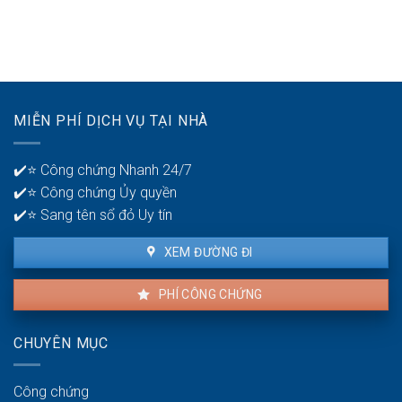
Thời
mấy
ở
gian
tài
tuổi
để
khoản
30?
phát
ngân
hiện
hàng
lỗi
để
nhà
quản
MIỄN PHÍ DỊCH VỤ TẠI NHÀ
thuê
lý
là
tiền?
bao
✔️⭐ Công chứng Nhanh 24/7
lâu?
✔️⭐ Công chứng Ủy quyền
✔️⭐ Sang tên sổ đỏ Uy tín
XEM ĐƯỜNG ĐI
PHÍ CÔNG CHỨNG
CHUYÊN MỤC
Công chứng