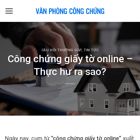
Skip
to
content
CÂU HỎI THƯỜNG GẶP
,
TIN TỨC
Công chứng giấy tờ online –
Thực hư ra sao?
Ngày nay, cụm từ
“công chứng giấy tờ online”
xuất