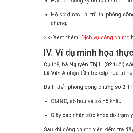
Hai bên cùng ký hoặc điểm chỉ tr
Hồ sơ được lưu trữ tại
phòng côn
chứng.
>>> Xem thêm:
Dịch vụ công chứng
h
IV. Ví dụ minh họa thực
Cụ thể, bà
Nguyễn Thị H (82 tuổi)
sốn
Lê Văn A
nhận tiền trợ cấp hưu trí h
Bà H đến
phòng công chứng số 2 T
CMND, sổ hưu và sổ hộ khẩu.
Giấy xác nhận sức khỏe do trạm y
Sau khi công chứng viên kiểm tra đầ