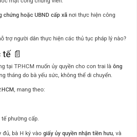
ước mặt công chứng viên.
g chứng hoặc UBND cấp xã
nơi thực hiện công
ỗ trợ người dân thực hiện các thủ tục pháp lý nào?
 tế 📄
g tại TP.HCM muốn ủy quyền cho con trai là
ông
àng tháng do bà yếu sức, không thể di chuyển.
P.HCM
, mang theo:
 tế phường cấp.
y đủ, bà H ký vào
giấy ủy quyền nhận tiền hưu
, và