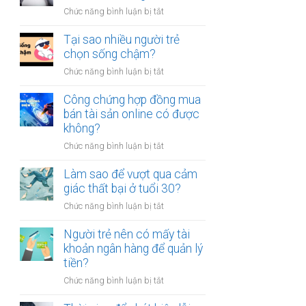
người
thân?
ở
Chức năng bình luận bị tắt
luôn
Có
cảm
nên
Tại sao nhiều người trẻ
thấy
bỏ
chọn sống chậm?
mệt
việc
mỏi
ở
Chức năng bình luận bị tắt
ổn
sau
Tại
định
giờ
sao
Công chứng hợp đồng mua
để
làm?
nhiều
bán tài sản online có được
kinh
người
không?
doanh
trẻ
riêng?
ở
Chức năng bình luận bị tắt
chọn
Công
sống
chứng
Làm sao để vượt qua cảm
chậm?
hợp
giác thất bại ở tuổi 30?
đồng
ở
Chức năng bình luận bị tắt
mua
Làm
bán
sao
Người trẻ nên có mấy tài
tài
để
khoản ngân hàng để quản lý
sản
vượt
tiền?
online
qua
có
ở
Chức năng bình luận bị tắt
cảm
được
Người
giác
không?