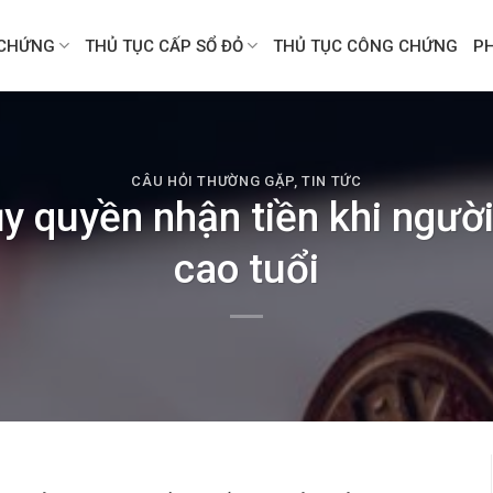
CHỨNG
THỦ TỤC CẤP SỔ ĐỎ
THỦ TỤC CÔNG CHỨNG
P
CÂU HỎI THƯỜNG GẶP
,
TIN TỨC
y quyền nhận tiền khi người
cao tuổi