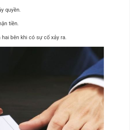
ủy quyền.
hận tiền.
 hai bên khi có sự cố xảy ra.