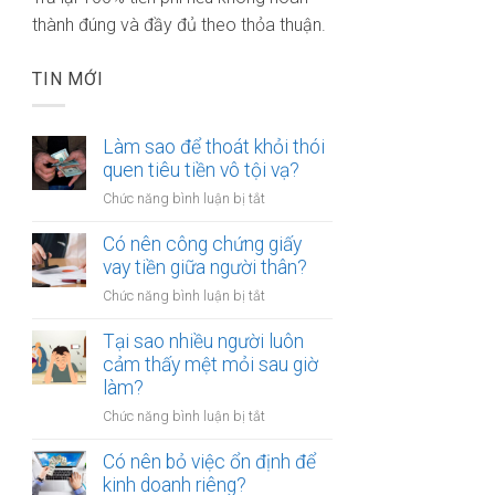
thành đúng và đầy đủ theo thỏa thuận.
TIN MỚI
Làm sao để thoát khỏi thói
quen tiêu tiền vô tội vạ?
ở
Chức năng bình luận bị tắt
Làm
sao
Có nên công chứng giấy
để
vay tiền giữa người thân?
thoát
ở
Chức năng bình luận bị tắt
khỏi
Có
thói
nên
Tại sao nhiều người luôn
quen
công
cảm thấy mệt mỏi sau giờ
tiêu
chứng
làm?
tiền
giấy
vô
ở
Chức năng bình luận bị tắt
vay
tội
Tại
tiền
vạ?
sao
Có nên bỏ việc ổn định để
giữa
nhiều
kinh doanh riêng?
người