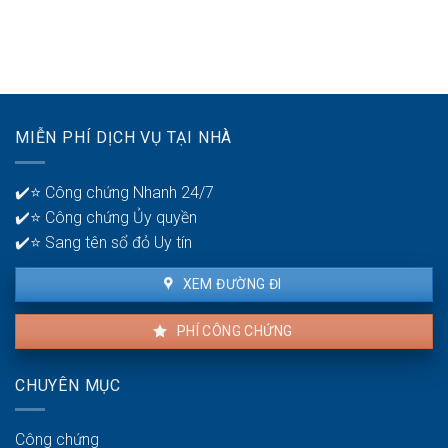
bại
Thời
mấy
ở
gian
tài
tuổi
để
khoản
30?
phát
ngân
hiện
hàng
lỗi
để
nhà
quản
MIỄN PHÍ DỊCH VỤ TẠI NHÀ
thuê
lý
là
tiền?
bao
✔️⭐ Công chứng Nhanh 24/7
lâu?
✔️⭐ Công chứng Ủy quyền
✔️⭐ Sang tên sổ đỏ Uy tín
XEM ĐƯỜNG ĐI
PHÍ CÔNG CHỨNG
CHUYÊN MỤC
Công chứng