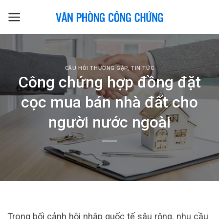
Skip
to
content
CÂU HỎI THƯỜNG GẶP
,
TIN TỨC
Công chứng hợp đồng đặt
cọc mua bán nhà đất cho
người nước ngoài
Trong bối cảnh hội nhập quốc tế sâu rộng, nhu cầu