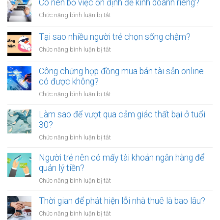
sao
Có nên bỏ việc ổn định để kinh doanh riêng?
tiền
vạ?
nhiều
giữa
ở
Chức năng bình luận bị tắt
người
người
Có
luôn
thân?
nên
Tại sao nhiều người trẻ chọn sống chậm?
cảm
bỏ
thấy
ở
Chức năng bình luận bị tắt
việc
mệt
Tại
ổn
mỏi
sao
Công chứng hợp đồng mua bán tài sản online
định
sau
nhiều
có được không?
để
giờ
người
kinh
làm?
ở
Chức năng bình luận bị tắt
trẻ
doanh
Công
chọn
riêng?
chứng
Làm sao để vượt qua cảm giác thất bại ở tuổi
sống
hợp
30?
chậm?
đồng
ở
Chức năng bình luận bị tắt
mua
Làm
bán
sao
Người trẻ nên có mấy tài khoản ngân hàng để
tài
để
quản lý tiền?
sản
vượt
online
ở
Chức năng bình luận bị tắt
qua
có
Người
cảm
được
trẻ
Thời gian để phát hiện lỗi nhà thuê là bao lâu?
giác
không?
nên
thất
ở
Chức năng bình luận bị tắt
có