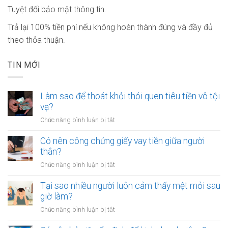
Tuyệt đối bảo mật thông tin.
Trả lại 100% tiền phí nếu không hoàn thành đúng và đầy đủ
theo thỏa thuận.
TIN MỚI
Làm sao để thoát khỏi thói quen tiêu tiền vô tội
vạ?
ở
Chức năng bình luận bị tắt
Làm
sao
Có nên công chứng giấy vay tiền giữa người
để
thân?
thoát
ở
Chức năng bình luận bị tắt
khỏi
Có
thói
nên
Tại sao nhiều người luôn cảm thấy mệt mỏi sau
quen
công
giờ làm?
tiêu
chứng
tiền
ở
Chức năng bình luận bị tắt
giấy
vô
Tại
vay
tội