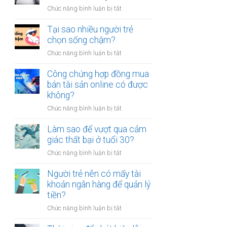
người
thân?
ở
Chức năng bình luận bị tắt
luôn
Có
cảm
nên
Tại sao nhiều người trẻ
thấy
bỏ
chọn sống chậm?
mệt
việc
mỏi
ở
Chức năng bình luận bị tắt
ổn
sau
Tại
định
giờ
sao
Công chứng hợp đồng mua
để
làm?
nhiều
bán tài sản online có được
kinh
người
không?
doanh
trẻ
riêng?
ở
Chức năng bình luận bị tắt
chọn
Công
sống
chứng
Làm sao để vượt qua cảm
chậm?
hợp
giác thất bại ở tuổi 30?
đồng
ở
Chức năng bình luận bị tắt
mua
Làm
bán
sao
Người trẻ nên có mấy tài
tài
để
khoản ngân hàng để quản lý
sản
vượt
tiền?
online
qua
có
ở
Chức năng bình luận bị tắt
cảm
được
Người
giác
không?