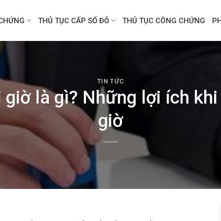
CHỨNG
THỦ TỤC CẤP SỔ ĐỎ
THỦ TỤC CÔNG CHỨNG
P
TIN TỨC
giờ là gì? Những lợi ích kh
giờ