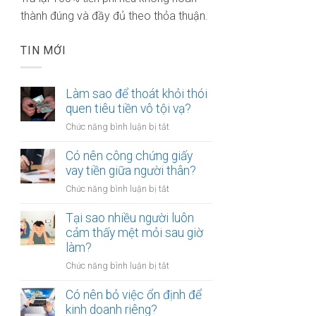
thành đúng và đầy đủ theo thỏa thuận.
TIN MỚI
Làm sao để thoát khỏi thói
quen tiêu tiền vô tội vạ?
ở
Chức năng bình luận bị tắt
Làm
sao
Có nên công chứng giấy
để
vay tiền giữa người thân?
thoát
ở
Chức năng bình luận bị tắt
khỏi
Có
thói
nên
Tại sao nhiều người luôn
quen
công
cảm thấy mệt mỏi sau giờ
tiêu
chứng
làm?
tiền
giấy
vô
ở
Chức năng bình luận bị tắt
vay
tội
Tại
tiền
vạ?
sao
Có nên bỏ việc ổn định để
giữa
nhiều
kinh doanh riêng?
người