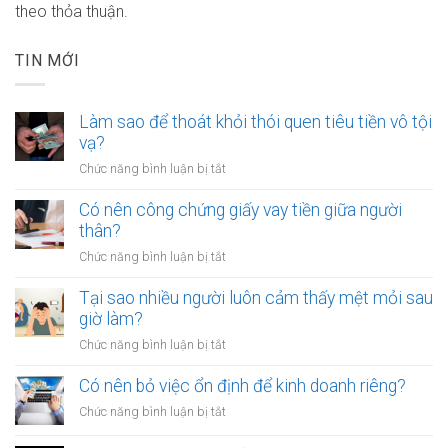
theo thỏa thuận.
TIN MỚI
Làm sao để thoát khỏi thói quen tiêu tiền vô tội
vạ?
ở
Chức năng bình luận bị tắt
Làm
sao
Có nên công chứng giấy vay tiền giữa người
để
thân?
thoát
ở
Chức năng bình luận bị tắt
khỏi
Có
thói
nên
Tại sao nhiều người luôn cảm thấy mệt mỏi sau
quen
công
giờ làm?
tiêu
chứng
tiền
ở
Chức năng bình luận bị tắt
giấy
vô
Tại
vay
tội
sao
Có nên bỏ việc ổn định để kinh doanh riêng?
tiền
vạ?
nhiều
giữa
ở
Chức năng bình luận bị tắt
người
người
Có
luôn
thân?