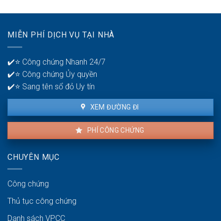
ngân
hiện
hàng
lỗi
để
nhà
quản
MIỄN PHÍ DỊCH VỤ TẠI NHÀ
thuê
lý
là
tiền?
bao
✔️⭐ Công chứng Nhanh 24/7
lâu?
✔️⭐ Công chứng Ủy quyền
✔️⭐ Sang tên sổ đỏ Uy tín
XEM ĐƯỜNG ĐI
PHÍ CÔNG CHỨNG
CHUYÊN MỤC
Công chứng
Thủ tục công chứng
Danh sách VPCC