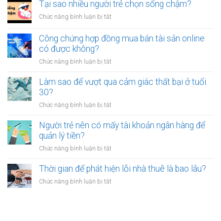
nên
Tại sao nhiều người trẻ chọn sống chậm?
cảm
bỏ
thấy
ở
Chức năng bình luận bị tắt
việc
mệt
Tại
ổn
mỏi
sao
Công chứng hợp đồng mua bán tài sản online
định
sau
nhiều
có được không?
để
giờ
người
kinh
làm?
ở
Chức năng bình luận bị tắt
trẻ
doanh
Công
chọn
riêng?
chứng
Làm sao để vượt qua cảm giác thất bại ở tuổi
sống
hợp
30?
chậm?
đồng
ở
Chức năng bình luận bị tắt
mua
Làm
bán
sao
Người trẻ nên có mấy tài khoản ngân hàng để
tài
để
quản lý tiền?
sản
vượt
online
ở
Chức năng bình luận bị tắt
qua
có
Người
cảm
được
trẻ
Thời gian để phát hiện lỗi nhà thuê là bao lâu?
giác
không?
nên
thất
ở
Chức năng bình luận bị tắt
có
bại
Thời
mấy
ở
gian
tài
tuổi
để
khoản
30?
phát