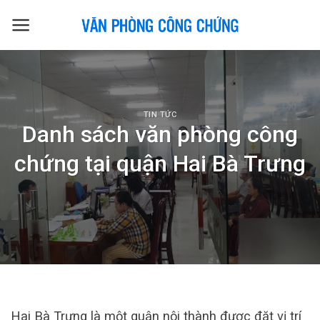
Skip
to
content
TIN TỨC
Danh sách văn phòng công
chứng tại quận Hai Bà Trưng
Hai Bà Trưng là một quận nội thành được đặt vị trí