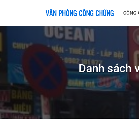
Skip
to
CÔNG 
content
Danh sách 