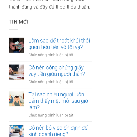
thành đúng và đầy đủ theo thỏa thuận.
TIN MỚI
Làm sao để thoát khỏi thói
quen tiêu tiền vô tội vạ?
ở
Chức năng bình luận bị tắt
Làm
sao
Có nên công chứng giấy
để
vay tiền giữa người thân?
thoát
ở
Chức năng bình luận bị tắt
khỏi
Có
thói
nên
Tại sao nhiều người luôn
quen
công
cảm thấy mệt mỏi sau giờ
tiêu
chứng
làm?
tiền
giấy
vô
ở
Chức năng bình luận bị tắt
vay
tội
Tại
tiền
vạ?
sao
Có nên bỏ việc ổn định để
giữa
nhiều
kinh doanh riêng?
người