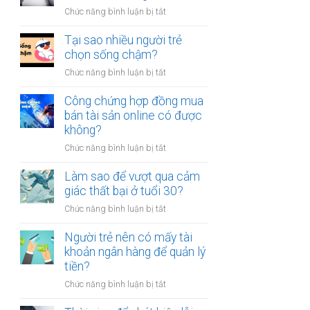
người
thân?
ở
Chức năng bình luận bị tắt
luôn
Có
cảm
nên
Tại sao nhiều người trẻ
thấy
bỏ
chọn sống chậm?
mệt
việc
mỏi
ở
Chức năng bình luận bị tắt
ổn
sau
Tại
định
giờ
sao
Công chứng hợp đồng mua
để
làm?
nhiều
bán tài sản online có được
kinh
người
không?
doanh
trẻ
riêng?
ở
Chức năng bình luận bị tắt
chọn
Công
sống
chứng
Làm sao để vượt qua cảm
chậm?
hợp
giác thất bại ở tuổi 30?
đồng
ở
Chức năng bình luận bị tắt
mua
Làm
bán
sao
Người trẻ nên có mấy tài
tài
để
khoản ngân hàng để quản lý
sản
vượt
tiền?
online
qua
có
ở
Chức năng bình luận bị tắt
cảm
được
Người
giác
không?