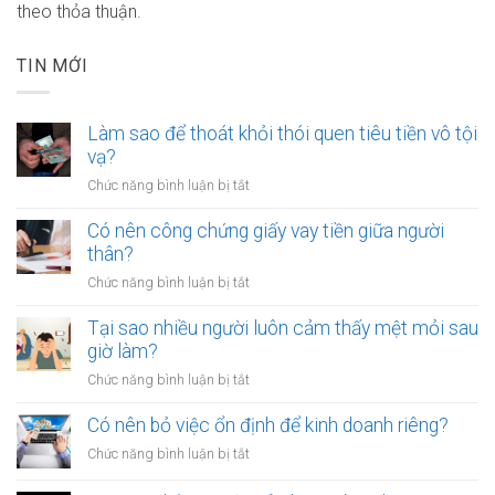
theo thỏa thuận.
TIN MỚI
Làm sao để thoát khỏi thói quen tiêu tiền vô tội
vạ?
ở
Chức năng bình luận bị tắt
Làm
sao
Có nên công chứng giấy vay tiền giữa người
để
thân?
thoát
ở
Chức năng bình luận bị tắt
khỏi
Có
thói
nên
Tại sao nhiều người luôn cảm thấy mệt mỏi sau
quen
công
giờ làm?
tiêu
chứng
tiền
ở
Chức năng bình luận bị tắt
giấy
vô
Tại
vay
tội
sao
Có nên bỏ việc ổn định để kinh doanh riêng?
tiền
vạ?
nhiều
giữa
ở
Chức năng bình luận bị tắt
người
người
Có
luôn
thân?