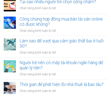
nên
Tại sao nhiều người trẻ chọn sống chậm?
cảm
bỏ
thấy
ở
Chức năng bình luận bị tắt
việc
mệt
Tại
ổn
mỏi
sao
Công chứng hợp đồng mua bán tài sản online
định
sau
nhiều
có được không?
để
giờ
người
kinh
làm?
ở
Chức năng bình luận bị tắt
trẻ
doanh
Công
chọn
riêng?
chứng
Làm sao để vượt qua cảm giác thất bại ở tuổi
sống
hợp
30?
chậm?
đồng
ở
Chức năng bình luận bị tắt
mua
Làm
bán
sao
Người trẻ nên có mấy tài khoản ngân hàng để
tài
để
quản lý tiền?
sản
vượt
online
ở
Chức năng bình luận bị tắt
qua
có
Người
cảm
được
trẻ
Thời gian để phát hiện lỗi nhà thuê là bao lâu?
giác
không?
nên
thất
ở
Chức năng bình luận bị tắt
có
bại
Thời
mấy
ở
gian
tài
tuổi
để
khoản
30?
phát