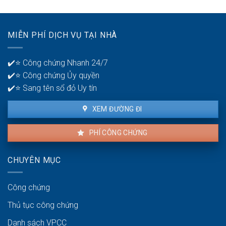
ngân
hiện
hàng
lỗi
để
nhà
quản
MIỄN PHÍ DỊCH VỤ TẠI NHÀ
thuê
lý
là
tiền?
bao
✔️⭐ Công chứng Nhanh 24/7
lâu?
✔️⭐ Công chứng Ủy quyền
✔️⭐ Sang tên sổ đỏ Uy tín
XEM ĐƯỜNG ĐI
PHÍ CÔNG CHỨNG
CHUYÊN MỤC
Công chứng
Thủ tục công chứng
Danh sách VPCC