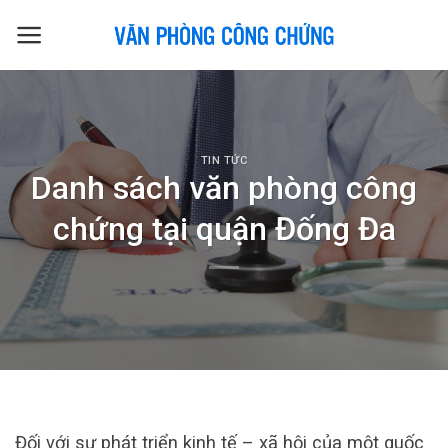
Skip
to
content
TIN TỨC
Danh sách văn phòng công
chứng tại quận Đống Đa
Đối với sự phát triển kinh tế – xã hội của một quốc