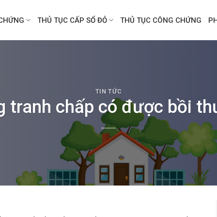
CHỨNG
THỦ TỤC CẤP SỔ ĐỎ
THỦ TỤC CÔNG CHỨNG
P
TIN TỨC
g tranh chấp có được bồi t