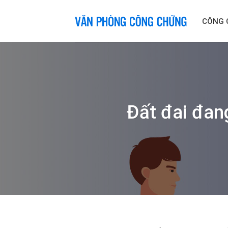
Skip
to
CÔNG 
content
Đất đai đan