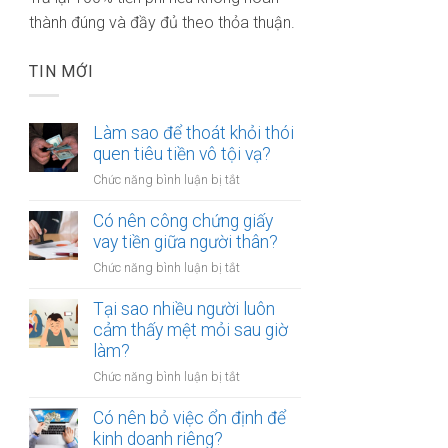
thành đúng và đầy đủ theo thỏa thuận.
TIN MỚI
Làm sao để thoát khỏi thói
quen tiêu tiền vô tội vạ?
ở
Chức năng bình luận bị tắt
Làm
sao
Có nên công chứng giấy
để
vay tiền giữa người thân?
thoát
ở
Chức năng bình luận bị tắt
khỏi
Có
thói
nên
Tại sao nhiều người luôn
quen
công
cảm thấy mệt mỏi sau giờ
tiêu
chứng
làm?
tiền
giấy
vô
ở
Chức năng bình luận bị tắt
vay
tội
Tại
tiền
vạ?
sao
Có nên bỏ việc ổn định để
giữa
nhiều
kinh doanh riêng?
người