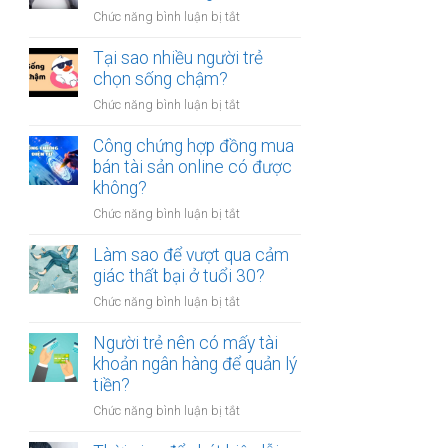
người
thân?
ở
Chức năng bình luận bị tắt
luôn
Có
cảm
nên
Tại sao nhiều người trẻ
thấy
bỏ
chọn sống chậm?
mệt
việc
mỏi
ở
Chức năng bình luận bị tắt
ổn
sau
Tại
định
giờ
sao
Công chứng hợp đồng mua
để
làm?
nhiều
bán tài sản online có được
kinh
người
không?
doanh
trẻ
riêng?
ở
Chức năng bình luận bị tắt
chọn
Công
sống
chứng
Làm sao để vượt qua cảm
chậm?
hợp
giác thất bại ở tuổi 30?
đồng
ở
Chức năng bình luận bị tắt
mua
Làm
bán
sao
Người trẻ nên có mấy tài
tài
để
khoản ngân hàng để quản lý
sản
vượt
tiền?
online
qua
có
ở
Chức năng bình luận bị tắt
cảm
được
Người
giác
không?