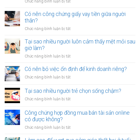
ở
Chức năng bình luận bị tắt
Làm
sao
Có nên công chứng giấy vay tiền giữa người
để
thân?
thoát
ở
Chức năng bình luận bị tắt
khỏi
Có
thói
nên
Tại sao nhiều người luôn cảm thấy mệt mỏi sau
quen
công
giờ làm?
tiêu
chứng
tiền
ở
Chức năng bình luận bị tắt
giấy
vô
Tại
vay
tội
sao
Có nên bỏ việc ổn định để kinh doanh riêng?
tiền
vạ?
nhiều
giữa
ở
Chức năng bình luận bị tắt
người
người
Có
luôn
thân?
nên
Tại sao nhiều người trẻ chọn sống chậm?
cảm
bỏ
thấy
ở
Chức năng bình luận bị tắt
việc
mệt
Tại
ổn
mỏi
sao
Công chứng hợp đồng mua bán tài sản online
định
sau
nhiều
có được không?
để
giờ
người
kinh
làm?
ở
Chức năng bình luận bị tắt
trẻ
doanh
Công
chọn
riêng?
chứng