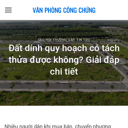
Skip
to
content
CÂU HỎI THƯỜNG GẶP
,
TIN TỨC
Đất dính quy hoạch có tách
thửa được không? Giải đáp
chi tiết
Nhiều người dân khi mua bán, chuyển nhượng