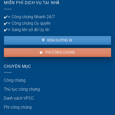
quản
MIỄN PHÍ DỊCH VỤ TẠI NHÀ
thuê
lý
là
tiền?
bao
✔️⭐ Công chứng Nhanh 24/7
lâu?
✔️⭐ Công chứng Ủy quyền
✔️⭐ Sang tên sổ đỏ Uy tín
XEM ĐƯỜNG ĐI
PHÍ CÔNG CHỨNG
CHUYÊN MỤC
Công chứng
Thủ tục công chứng
Danh sách VPCC
Phí công chứng