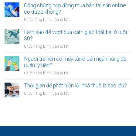
mỏi
sao
Công chứng hợp đồng mua bán tài sản online
định
sau
nhiều
có được không?
để
giờ
người
kinh
làm?
ở
Chức năng bình luận bị tắt
trẻ
doanh
Công
chọn
riêng?
chứng
Làm sao để vượt qua cảm giác thất bại ở tuổi
sống
hợp
30?
chậm?
đồng
ở
Chức năng bình luận bị tắt
mua
Làm
bán
sao
Người trẻ nên có mấy tài khoản ngân hàng để
tài
để
quản lý tiền?
sản
vượt
online
ở
Chức năng bình luận bị tắt
qua
có
Người
cảm
được
trẻ
Thời gian để phát hiện lỗi nhà thuê là bao lâu?
giác
không?
nên
thất
ở
Chức năng bình luận bị tắt
có
bại
Thời
mấy
ở
gian
tài
tuổi
để
khoản
30?
phát
ngân
hiện
hàng
lỗi
để
nhà