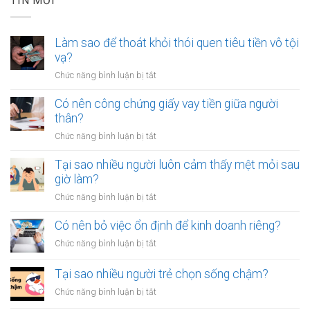
TIN MỚI
Làm sao để thoát khỏi thói quen tiêu tiền vô tội
vạ?
ở
Chức năng bình luận bị tắt
Làm
sao
Có nên công chứng giấy vay tiền giữa người
để
thân?
thoát
ở
Chức năng bình luận bị tắt
khỏi
Có
thói
nên
Tại sao nhiều người luôn cảm thấy mệt mỏi sau
quen
công
giờ làm?
tiêu
chứng
tiền
ở
Chức năng bình luận bị tắt
giấy
vô
Tại
vay
tội
sao
Có nên bỏ việc ổn định để kinh doanh riêng?
tiền
vạ?
nhiều
giữa
ở
Chức năng bình luận bị tắt
người
người
Có
luôn
thân?
nên
Tại sao nhiều người trẻ chọn sống chậm?
cảm
bỏ
thấy
ở
Chức năng bình luận bị tắt
việc
mệt
Tại
ổn