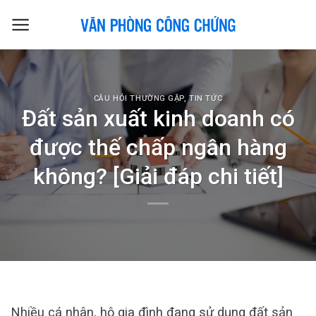
Skip
to
content
CÂU HỎI THƯỜNG GẶP
,
TIN TỨC
Đất sản xuất kinh doanh có
được thế chấp ngân hàng
không? [Giải đáp chi tiết]
Nhiều cá nhân, hộ gia đình đang sử dụng đất sản