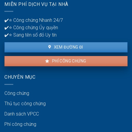
quản
MIỄN PHÍ DỊCH VỤ TẠI NHÀ
thuê
lý
là
tiền?
bao
✔️⭐ Công chứng Nhanh 24/7
lâu?
✔️⭐ Công chứng Ủy quyền
✔️⭐ Sang tên sổ đỏ Uy tín
XEM ĐƯỜNG ĐI
PHÍ CÔNG CHỨNG
CHUYÊN MỤC
Công chứng
Thủ tục công chứng
Danh sách VPCC
Phí công chứng