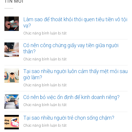
TIN MỚI
Làm sao để thoát khỏi thói quen tiêu tiền vô tội
vạ?
ở
Chức năng bình luận bị tắt
Làm
sao
Có nên công chứng giấy vay tiền giữa người
để
thân?
thoát
ở
Chức năng bình luận bị tắt
khỏi
Có
thói
nên
Tại sao nhiều người luôn cảm thấy mệt mỏi sau
quen
công
giờ làm?
tiêu
chứng
tiền
ở
Chức năng bình luận bị tắt
giấy
vô
Tại
vay
tội
sao
Có nên bỏ việc ổn định để kinh doanh riêng?
tiền
vạ?
nhiều
giữa
ở
Chức năng bình luận bị tắt
người
người
Có
luôn
thân?
nên
Tại sao nhiều người trẻ chọn sống chậm?
cảm
bỏ
thấy
ở
Chức năng bình luận bị tắt
việc
mệt
Tại