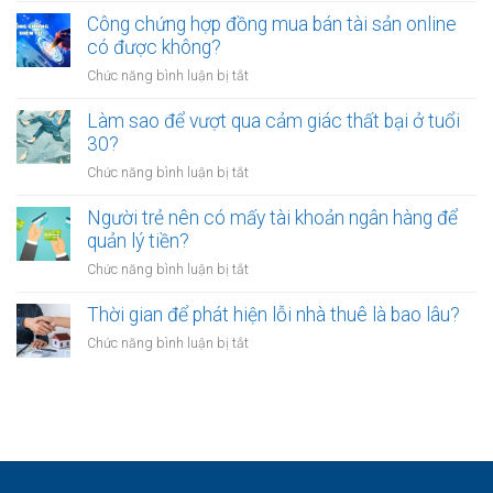
ổn
mỏi
sao
Công chứng hợp đồng mua bán tài sản online
định
sau
nhiều
có được không?
để
giờ
người
kinh
làm?
ở
Chức năng bình luận bị tắt
trẻ
doanh
Công
chọn
riêng?
chứng
Làm sao để vượt qua cảm giác thất bại ở tuổi
sống
hợp
30?
chậm?
đồng
ở
Chức năng bình luận bị tắt
mua
Làm
bán
sao
Người trẻ nên có mấy tài khoản ngân hàng để
tài
để
quản lý tiền?
sản
vượt
online
ở
Chức năng bình luận bị tắt
qua
có
Người
cảm
được
trẻ
Thời gian để phát hiện lỗi nhà thuê là bao lâu?
giác
không?
nên
thất
ở
Chức năng bình luận bị tắt
có
bại
Thời
mấy
ở
gian
tài
tuổi
để
khoản
30?
phát
ngân
hiện
hàng
lỗi
để
nhà