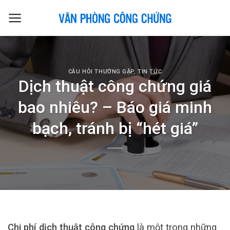
Skip
to
content
CÂU HỎI THƯỜNG GẶP
,
TIN TỨC
Dịch thuật công chứng giá
bao nhiêu? – Báo giá minh
bạch, tránh bị “hét giá”
Chi phí dịch thuật công chứng
là một trong những