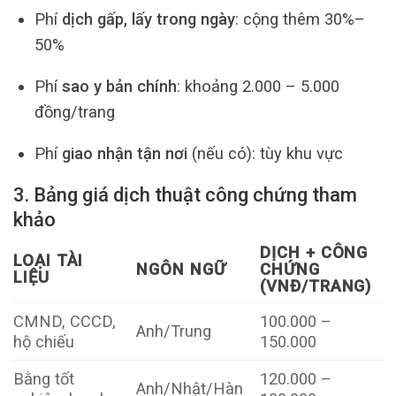
Phí
dịch gấp, lấy trong ngày
: cộng thêm 30%–
50%
Phí
sao y bản chính
: khoảng 2.000 – 5.000
đồng/trang
Phí
giao nhận tận nơi
(nếu có): tùy khu vực
3. Bảng giá dịch thuật công chứng tham
khảo
DỊCH + CÔNG
LOẠI TÀI
NGÔN NGỮ
CHỨNG
LIỆU
(VNĐ/TRANG)
CMND, CCCD,
100.000 –
Anh/Trung
hộ chiếu
150.000
Bằng tốt
120.000 –
Anh/Nhật/Hàn