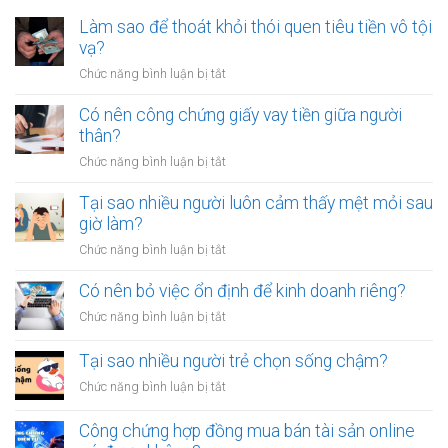
Làm sao để thoát khỏi thói quen tiêu tiền vô tội
vạ?
ở
Chức năng bình luận bị tắt
Làm
sao
Có nên công chứng giấy vay tiền giữa người
để
thân?
thoát
ở
Chức năng bình luận bị tắt
khỏi
Có
thói
nên
Tại sao nhiều người luôn cảm thấy mệt mỏi sau
quen
công
giờ làm?
tiêu
chứng
tiền
ở
Chức năng bình luận bị tắt
giấy
vô
Tại
vay
tội
sao
Có nên bỏ việc ổn định để kinh doanh riêng?
tiền
vạ?
nhiều
giữa
ở
Chức năng bình luận bị tắt
người
người
Có
luôn
thân?
nên
Tại sao nhiều người trẻ chọn sống chậm?
cảm
bỏ
thấy
ở
Chức năng bình luận bị tắt
việc
mệt
Tại
ổn
mỏi
sao
Công chứng hợp đồng mua bán tài sản online
định
sau
nhiều