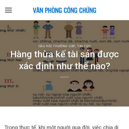
Skip
to
content
CÂU HỎI THƯỜNG GẶP
,
TIN TỨC
Hàng thừa kế tài sản được
xác định như thế nào?
Trong thực tế, khi một người qua đời, việc chia di