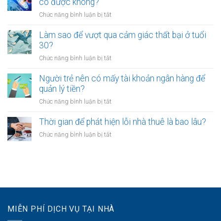
có được không?
để
giờ
người
kinh
làm?
ở
Chức năng bình luận bị tắt
trẻ
doanh
Công
chọn
riêng?
chứng
Làm sao để vượt qua cảm giác thất bại ở tuổi
sống
hợp
30?
chậm?
đồng
ở
Chức năng bình luận bị tắt
mua
Làm
bán
sao
Người trẻ nên có mấy tài khoản ngân hàng để
tài
để
quản lý tiền?
sản
vượt
online
ở
Chức năng bình luận bị tắt
qua
có
Người
cảm
được
trẻ
Thời gian để phát hiện lỗi nhà thuê là bao lâu?
giác
không?
nên
thất
ở
Chức năng bình luận bị tắt
có
bại
Thời
mấy
ở
gian
tài
tuổi
để
khoản
30?
phát
ngân
hiện
hàng
lỗi
để
nhà
quản
MIỄN PHÍ DỊCH VỤ TẠI NHÀ
thuê
lý
là