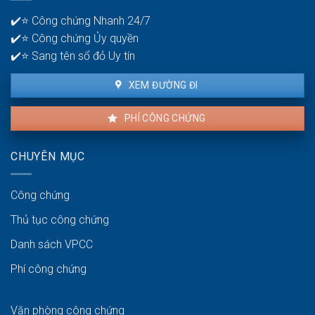
tiền?
bao
✔️⭐ Công chứng Nhanh 24/7
lâu?
✔️⭐ Công chứng Ủy quyền
✔️⭐ Sang tên sổ đỏ Uy tín
XEM ĐƯỜNG ĐI
PHÍ CÔNG CHỨNG
CHUYÊN MỤC
Công chứng
Thủ tục công chứng
Danh sách VPCC
Phí công chứng
Văn phòng công chứng