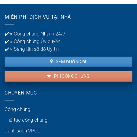
hàng
lỗi
để
nhà
quản
MIỄN PHÍ DỊCH VỤ TẠI NHÀ
thuê
lý
là
tiền?
bao
✔️⭐ Công chứng Nhanh 24/7
lâu?
✔️⭐ Công chứng Ủy quyền
✔️⭐ Sang tên sổ đỏ Uy tín
XEM ĐƯỜNG ĐI
PHÍ CÔNG CHỨNG
CHUYÊN MỤC
Công chứng
Thủ tục công chứng
Danh sách VPCC