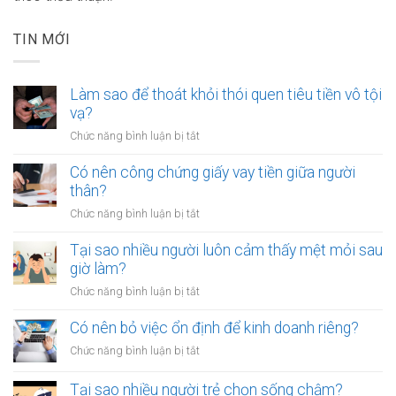
TIN MỚI
Làm sao để thoát khỏi thói quen tiêu tiền vô tội
vạ?
ở
Chức năng bình luận bị tắt
Làm
sao
Có nên công chứng giấy vay tiền giữa người
để
thân?
thoát
ở
Chức năng bình luận bị tắt
khỏi
Có
thói
nên
Tại sao nhiều người luôn cảm thấy mệt mỏi sau
quen
công
giờ làm?
tiêu
chứng
tiền
ở
Chức năng bình luận bị tắt
giấy
vô
Tại
vay
tội
sao
Có nên bỏ việc ổn định để kinh doanh riêng?
tiền
vạ?
nhiều
giữa
ở
Chức năng bình luận bị tắt
người
người
Có
luôn
thân?
nên
Tại sao nhiều người trẻ chọn sống chậm?
cảm