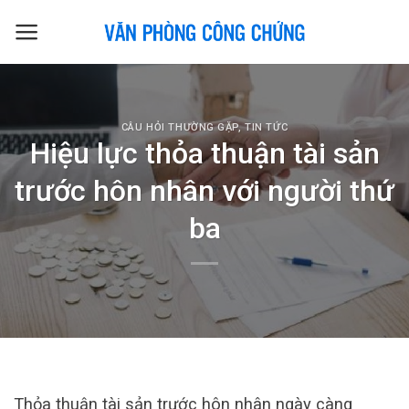
Skip
to
content
CÂU HỎI THƯỜNG GẶP
,
TIN TỨC
Hiệu lực thỏa thuận tài sản
trước hôn nhân với người thứ
ba
Thỏa thuận tài sản trước hôn nhân ngày càng