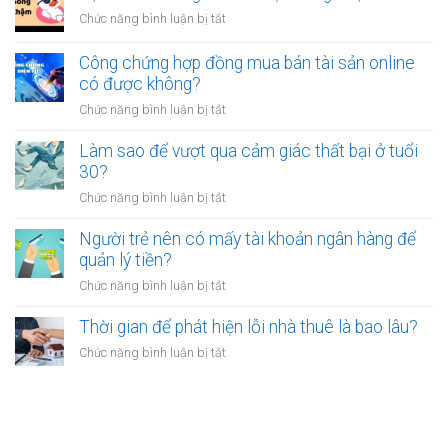
bỏ
thấy
ở
Chức năng bình luận bị tắt
việc
mệt
Tại
ổn
mỏi
sao
Công chứng hợp đồng mua bán tài sản online
định
sau
nhiều
có được không?
để
giờ
người
kinh
làm?
ở
Chức năng bình luận bị tắt
trẻ
doanh
Công
chọn
riêng?
chứng
Làm sao để vượt qua cảm giác thất bại ở tuổi
sống
hợp
30?
chậm?
đồng
ở
Chức năng bình luận bị tắt
mua
Làm
bán
sao
Người trẻ nên có mấy tài khoản ngân hàng để
tài
để
quản lý tiền?
sản
vượt
online
ở
Chức năng bình luận bị tắt
qua
có
Người
cảm
được
trẻ
Thời gian để phát hiện lỗi nhà thuê là bao lâu?
giác
không?
nên
thất
ở
Chức năng bình luận bị tắt
có
bại
Thời
mấy
ở
gian
tài
tuổi
để
khoản
30?
phát
ngân
hiện