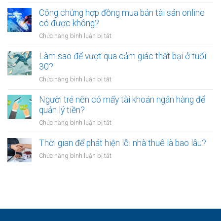
Tại
ổn
mỏi
sao
Công chứng hợp đồng mua bán tài sản online
định
sau
nhiều
có được không?
để
giờ
người
kinh
làm?
ở
Chức năng bình luận bị tắt
trẻ
doanh
Công
chọn
riêng?
chứng
Làm sao để vượt qua cảm giác thất bại ở tuổi
sống
hợp
30?
chậm?
đồng
ở
Chức năng bình luận bị tắt
mua
Làm
bán
sao
Người trẻ nên có mấy tài khoản ngân hàng để
tài
để
quản lý tiền?
sản
vượt
online
ở
Chức năng bình luận bị tắt
qua
có
Người
cảm
được
trẻ
Thời gian để phát hiện lỗi nhà thuê là bao lâu?
giác
không?
nên
thất
ở
Chức năng bình luận bị tắt
có
bại
Thời
mấy
ở
gian
tài
tuổi
để
khoản
30?
phát
ngân
hiện
hàng
lỗi
để