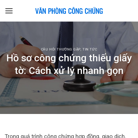
Skip
to
content
CÂU HỎI THƯỜNG GẶP
,
TIN TỨC
Hồ sơ công chứng thiếu giấy
tờ: Cách xử lý nhanh gọn
Trong quá trình công chứng hợp đồng, giao dịch,