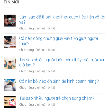
TIN MỚI
Làm sao để thoát khỏi thói quen tiêu tiền vô tội
vạ?
ở
Chức năng bình luận bị tắt
Làm
sao
Có nên công chứng giấy vay tiền giữa người
để
thân?
thoát
ở
Chức năng bình luận bị tắt
khỏi
Có
thói
nên
Tại sao nhiều người luôn cảm thấy mệt mỏi sau
quen
công
giờ làm?
tiêu
chứng
tiền
ở
Chức năng bình luận bị tắt
giấy
vô
Tại
vay
tội
sao
Có nên bỏ việc ổn định để kinh doanh riêng?
tiền
vạ?
nhiều
giữa
ở
Chức năng bình luận bị tắt
người
người
Có
luôn
thân?
nên
Tại sao nhiều người trẻ chọn sống chậm?
cảm
bỏ
thấy
ở
Chức năng bình luận bị tắt
việc
mệt