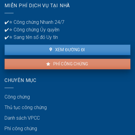
nhà
quản
MIỄN PHÍ DỊCH VỤ TẠI NHÀ
thuê
lý
là
tiền?
bao
✔️⭐ Công chứng Nhanh 24/7
lâu?
✔️⭐ Công chứng Ủy quyền
✔️⭐ Sang tên sổ đỏ Uy tín
XEM ĐƯỜNG ĐI
PHÍ CÔNG CHỨNG
CHUYÊN MỤC
Công chứng
Thủ tục công chứng
Danh sách VPCC
Phí công chứng