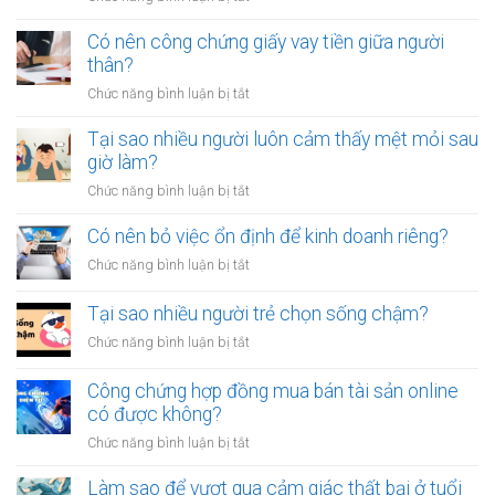
Làm
sao
Có nên công chứng giấy vay tiền giữa người
để
thân?
thoát
ở
Chức năng bình luận bị tắt
khỏi
Có
thói
nên
Tại sao nhiều người luôn cảm thấy mệt mỏi sau
quen
công
giờ làm?
tiêu
chứng
tiền
ở
Chức năng bình luận bị tắt
giấy
vô
Tại
vay
tội
sao
Có nên bỏ việc ổn định để kinh doanh riêng?
tiền
vạ?
nhiều
giữa
ở
Chức năng bình luận bị tắt
người
người
Có
luôn
thân?
nên
Tại sao nhiều người trẻ chọn sống chậm?
cảm
bỏ
thấy
ở
Chức năng bình luận bị tắt
việc
mệt
Tại
ổn
mỏi
sao
Công chứng hợp đồng mua bán tài sản online
định
sau
nhiều
có được không?
để
giờ
người
kinh
làm?
ở
Chức năng bình luận bị tắt
trẻ
doanh
Công
chọn
riêng?
chứng
Làm sao để vượt qua cảm giác thất bại ở tuổi
sống