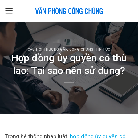
Skip
to
content
CÂU HỎI THƯỜNG GẶP
,
CÔNG CHỨNG
,
TIN TỨC
Hợp đồng ủy quyền có thù
lao: Tại sao nên sử dụng?
Trong hệ thống pháp luật,
hợp đồng ủy quyền có