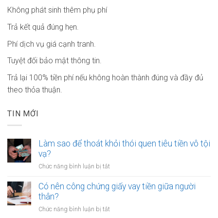
Không phát sinh thêm phụ phí
Trả kết quả đúng hẹn.
Phí dịch vụ giá cạnh tranh.
Tuyệt đối bảo mật thông tin.
Trả lại 100% tiền phí nếu không hoàn thành đúng và đầy đủ
theo thỏa thuận.
TIN MỚI
Làm sao để thoát khỏi thói quen tiêu tiền vô tội
vạ?
ở
Chức năng bình luận bị tắt
Làm
sao
Có nên công chứng giấy vay tiền giữa người
để
thân?
thoát
ở
Chức năng bình luận bị tắt
khỏi