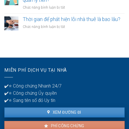
quản lý tiền?
sản
vượt
online
ở
Chức năng bình luận bị tắt
qua
có
Người
cảm
được
trẻ
Thời gian để phát hiện lỗi nhà thuê là bao lâu?
giác
không?
nên
thất
ở
Chức năng bình luận bị tắt
có
bại
Thời
mấy
ở
gian
tài
tuổi
để
khoản
30?
phát
ngân
hiện
hàng
lỗi
để
nhà
quản
MIỄN PHÍ DỊCH VỤ TẠI NHÀ
thuê
lý
là
tiền?
bao
✔️⭐ Công chứng Nhanh 24/7
lâu?
✔️⭐ Công chứng Ủy quyền
✔️⭐ Sang tên sổ đỏ Uy tín
XEM ĐƯỜNG ĐI
PHÍ CÔNG CHỨNG