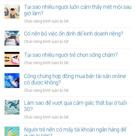
Có
thói
nên
Tại sao nhiều người luôn cảm thấy mệt mỏi sau
quen
công
giờ làm?
tiêu
chứng
tiền
ở
Chức năng bình luận bị tắt
giấy
vô
Tại
vay
tội
sao
Có nên bỏ việc ổn định để kinh doanh riêng?
tiền
vạ?
nhiều
giữa
ở
Chức năng bình luận bị tắt
người
người
Có
luôn
thân?
nên
Tại sao nhiều người trẻ chọn sống chậm?
cảm
bỏ
thấy
ở
Chức năng bình luận bị tắt
việc
mệt
Tại
ổn
mỏi
sao
Công chứng hợp đồng mua bán tài sản online
định
sau
nhiều
có được không?
để
giờ
người
kinh
làm?
ở
Chức năng bình luận bị tắt
trẻ
doanh
Công
chọn
riêng?
chứng
Làm sao để vượt qua cảm giác thất bại ở tuổi
sống
hợp
30?
chậm?
đồng
ở
Chức năng bình luận bị tắt
mua
Làm
bán
sao
Người trẻ nên có mấy tài khoản ngân hàng để
tài
để