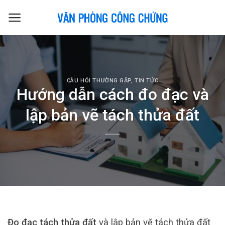
Skip
to
content
CÂU HỎI THƯỜNG GẶP
,
TIN TỨC
Hướng dẫn cách đo đạc và
lập bản vẽ tách thửa đất
Đo đạc tách thửa đất
và lập bản vẽ tách thửa đất