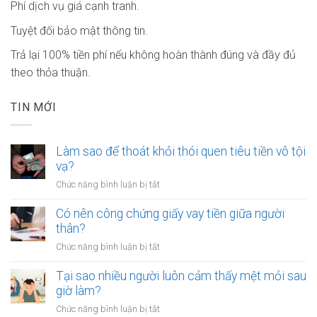
Phí dịch vụ giá cạnh tranh.
Tuyệt đối bảo mật thông tin.
Trả lại 100% tiền phí nếu không hoàn thành đúng và đầy đủ
theo thỏa thuận.
TIN MỚI
Làm sao để thoát khỏi thói quen tiêu tiền vô tội
vạ?
ở
Chức năng bình luận bị tắt
Làm
sao
Có nên công chứng giấy vay tiền giữa người
để
thân?
thoát
ở
Chức năng bình luận bị tắt
khỏi
Có
thói
nên
Tại sao nhiều người luôn cảm thấy mệt mỏi sau
quen
công
giờ làm?
tiêu
chứng
tiền
ở
Chức năng bình luận bị tắt
giấy