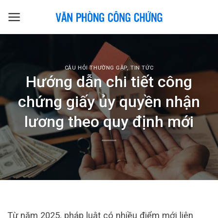
Skip
to
content
CÂU HỎI THƯỜNG GẶP
,
TIN TỨC
Hướng dẫn chi tiết công
chứng giấy ủy quyền nhận
lương theo quy định mới
Từ năm 2025, pháp luật có nhiều điểm mới liên