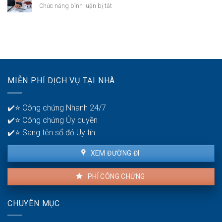
nên
thất
ở
Chức năng bình luận bị tắt
có
bại
Thời
mấy
ở
gian
tài
tuổi
để
khoản
30?
phát
ngân
hiện
hàng
lỗi
để
nhà
quản
MIỄN PHÍ DỊCH VỤ TẠI NHÀ
thuê
lý
là
tiền?
bao
✔️⭐ Công chứng Nhanh 24/7
lâu?
✔️⭐ Công chứng Ủy quyền
✔️⭐ Sang tên sổ đỏ Uy tín
XEM ĐƯỜNG ĐI
PHÍ CÔNG CHỨNG
CHUYÊN MỤC