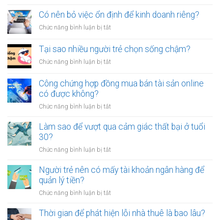
vô
Tại
vay
tội
sao
Có nên bỏ việc ổn định để kinh doanh riêng?
tiền
vạ?
nhiều
giữa
ở
Chức năng bình luận bị tắt
người
người
Có
luôn
thân?
nên
Tại sao nhiều người trẻ chọn sống chậm?
cảm
bỏ
thấy
ở
Chức năng bình luận bị tắt
việc
mệt
Tại
ổn
mỏi
sao
Công chứng hợp đồng mua bán tài sản online
định
sau
nhiều
có được không?
để
giờ
người
kinh
làm?
ở
Chức năng bình luận bị tắt
trẻ
doanh
Công
chọn
riêng?
chứng
Làm sao để vượt qua cảm giác thất bại ở tuổi
sống
hợp
30?
chậm?
đồng
ở
Chức năng bình luận bị tắt
mua
Làm
bán
sao
Người trẻ nên có mấy tài khoản ngân hàng để
tài
để
quản lý tiền?
sản
vượt
online
ở
Chức năng bình luận bị tắt
qua
có
Người
cảm
được
trẻ
Thời gian để phát hiện lỗi nhà thuê là bao lâu?
giác
không?