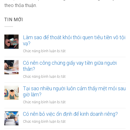
theo thỏa thuận.
TIN MỚI
Làm sao để thoát khỏi thói quen tiêu tiền vô tội
vạ?
ở
Chức năng bình luận bị tắt
Làm
sao
Có nên công chứng giấy vay tiền giữa người
để
thân?
thoát
ở
Chức năng bình luận bị tắt
khỏi
Có
thói
nên
Tại sao nhiều người luôn cảm thấy mệt mỏi sau
quen
công
giờ làm?
tiêu
chứng
tiền
ở
Chức năng bình luận bị tắt
giấy
vô
Tại
vay
tội
sao
Có nên bỏ việc ổn định để kinh doanh riêng?
tiền
vạ?
nhiều
giữa
ở
Chức năng bình luận bị tắt
người
người
Có
luôn