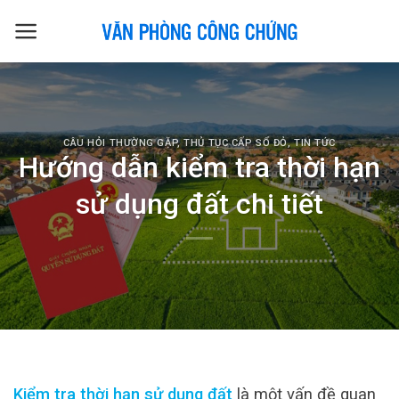
Skip
to
content
CÂU HỎI THƯỜNG GẶP
,
THỦ TỤC CẤP SỔ ĐỎ
,
TIN TỨC
Hướng dẫn kiểm tra thời hạn
sử dụng đất chi tiết
Kiểm tra thời hạn sử dụng đất
là một vấn đề quan