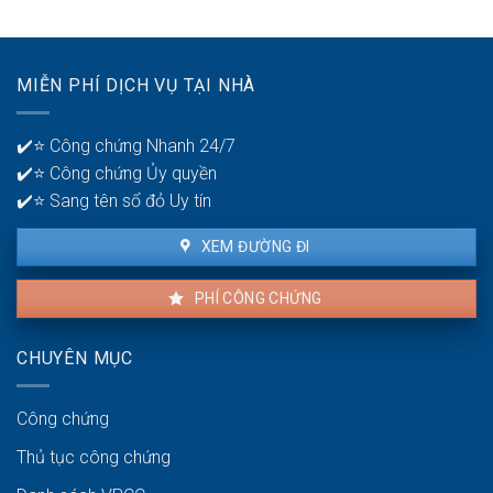
phát
ngân
hiện
hàng
lỗi
để
nhà
quản
MIỄN PHÍ DỊCH VỤ TẠI NHÀ
thuê
lý
là
tiền?
bao
✔️⭐ Công chứng Nhanh 24/7
lâu?
✔️⭐ Công chứng Ủy quyền
✔️⭐ Sang tên sổ đỏ Uy tín
XEM ĐƯỜNG ĐI
PHÍ CÔNG CHỨNG
CHUYÊN MỤC
Công chứng
Thủ tục công chứng