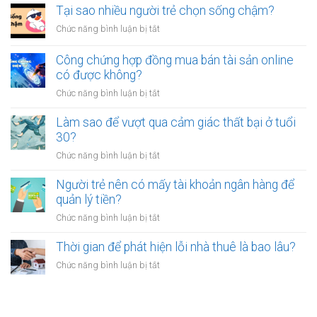
thân?
nên
Tại sao nhiều người trẻ chọn sống chậm?
cảm
bỏ
thấy
ở
Chức năng bình luận bị tắt
việc
mệt
Tại
ổn
mỏi
sao
Công chứng hợp đồng mua bán tài sản online
định
sau
nhiều
có được không?
để
giờ
người
kinh
làm?
ở
Chức năng bình luận bị tắt
trẻ
doanh
Công
chọn
riêng?
chứng
Làm sao để vượt qua cảm giác thất bại ở tuổi
sống
hợp
30?
chậm?
đồng
ở
Chức năng bình luận bị tắt
mua
Làm
bán
sao
Người trẻ nên có mấy tài khoản ngân hàng để
tài
để
quản lý tiền?
sản
vượt
online
ở
Chức năng bình luận bị tắt
qua
có
Người
cảm
được
trẻ
Thời gian để phát hiện lỗi nhà thuê là bao lâu?
giác
không?
nên
thất
ở
Chức năng bình luận bị tắt
có
bại
Thời
mấy
ở
gian
tài
tuổi
để
khoản
30?