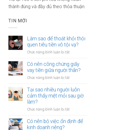
thành đúng và đầy đủ theo thỏa thuận.
TIN MỚI
Làm sao để thoát khỏi thói
quen tiêu tiền vô tội vạ?
ở
Chức năng bình luận bị tắt
Làm
sao
Có nên công chứng giấy
để
vay tiền giữa người thân?
thoát
ở
Chức năng bình luận bị tắt
khỏi
Có
thói
nên
Tại sao nhiều người luôn
quen
công
cảm thấy mệt mỏi sau giờ
tiêu
chứng
làm?
tiền
giấy
vô
ở
Chức năng bình luận bị tắt
vay
tội
Tại
tiền
vạ?
sao
Có nên bỏ việc ổn định để
giữa
nhiều
kinh doanh riêng?
người