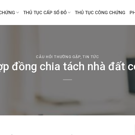
CHỨNG
THỦ TỤC CẤP SỔ ĐỎ
THỦ TỤC CÔNG CHỨNG
P
CÂU HỎI THƯỜNG GẶP
,
TIN TỨC
p đồng chia tách nhà đất c