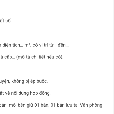
ất số:…
diện tích… m², có vị trí từ… đến…
à cấp… (mô tả chi tiết nếu có).
uyện, không bị ép buộc.
ật về nội dung hợp đồng.
ản, mỗi bên giữ 01 bản, 01 bản lưu tại Văn phòng