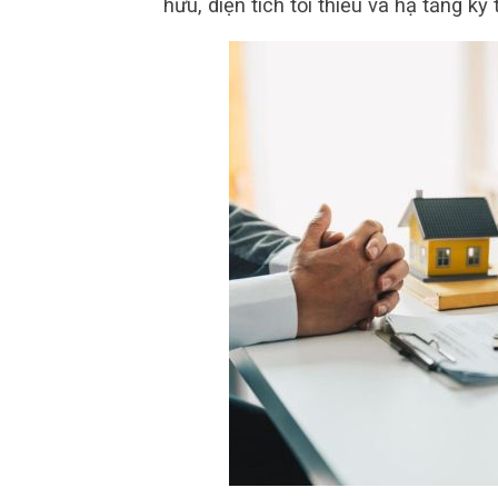
hữu, diện tích tối thiểu và hạ tầng k