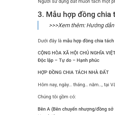
Người sử dụng đất muốn tách một ph
3. Mẫu hợp đồng chia 
>>>Xem thêm: Hướng dẫn
Dưới đây là
mẫu hợp đồng chia tách
CỘNG HÒA XÃ HỘI CHỦ NGHĨA VIỆ
Độc lập – Tự do – Hạnh phúc
HỢP ĐỒNG CHIA TÁCH NHÀ ĐẤT
Hôm nay, ngày… tháng… năm…, tại 
Chúng tôi gồm có:
Bên A (Bên chuyển nhượng/đồng sở 