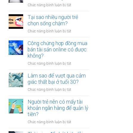
người
thân?
ở
Chức năng bình luận bị tắt
luôn
Có
cảm
nên
Tại sao nhiều người trẻ
thấy
bỏ
chọn sống chậm?
mệt
việc
mỏi
ở
Chức năng bình luận bị tắt
ổn
sau
Tại
định
giờ
sao
Công chứng hợp đồng mua
để
làm?
nhiều
bán tài sản online có được
kinh
người
không?
doanh
trẻ
riêng?
ở
Chức năng bình luận bị tắt
chọn
Công
sống
chứng
Làm sao để vượt qua cảm
chậm?
hợp
giác thất bại ở tuổi 30?
đồng
ở
Chức năng bình luận bị tắt
mua
Làm
bán
sao
Người trẻ nên có mấy tài
tài
để
khoản ngân hàng để quản lý
sản
vượt
tiền?
online
qua
có
ở
Chức năng bình luận bị tắt
cảm
được
Người
giác
không?