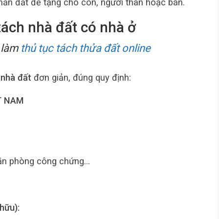
ần đất để tặng cho con, người thân hoặc bán.
tách nhà đất có nhà ở
 làm
thủ tục tách thửa đất online
 nhà đất
đơn giản, đúng quy định:
T NAM
Văn phòng công chứng…
hữu):