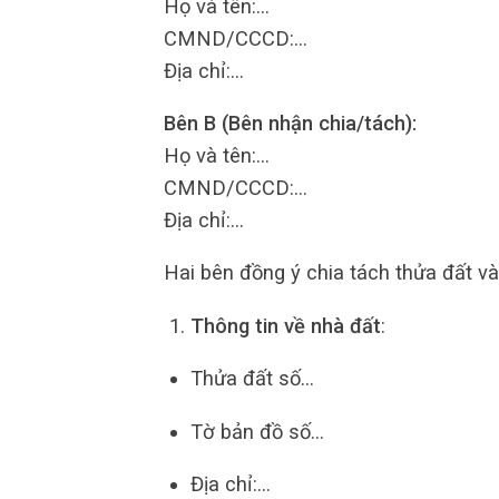
Họ và tên:…
CMND/CCCD:…
Địa chỉ:…
Bên B (Bên nhận chia/tách):
Họ và tên:…
CMND/CCCD:…
Địa chỉ:…
Hai bên đồng ý chia tách thửa đất và
Thông tin về nhà đất
:
Thửa đất số…
Tờ bản đồ số…
Địa chỉ:…