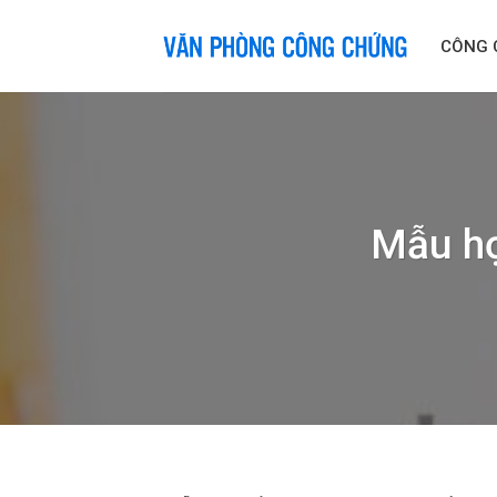
Skip
to
CÔNG 
content
Mẫu hợ