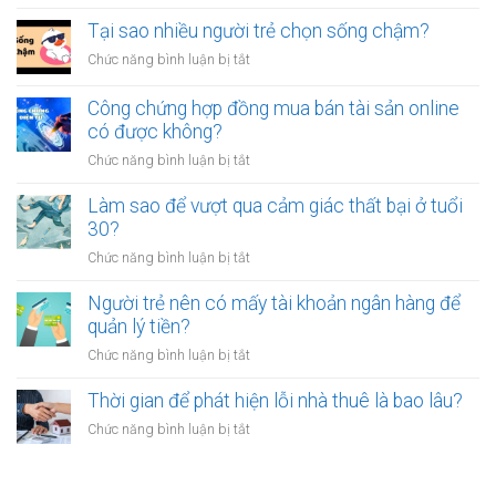
Có
luôn
thân?
nên
Tại sao nhiều người trẻ chọn sống chậm?
cảm
bỏ
thấy
ở
Chức năng bình luận bị tắt
việc
mệt
Tại
ổn
mỏi
sao
Công chứng hợp đồng mua bán tài sản online
định
sau
nhiều
có được không?
để
giờ
người
kinh
làm?
ở
Chức năng bình luận bị tắt
trẻ
doanh
Công
chọn
riêng?
chứng
Làm sao để vượt qua cảm giác thất bại ở tuổi
sống
hợp
30?
chậm?
đồng
ở
Chức năng bình luận bị tắt
mua
Làm
bán
sao
Người trẻ nên có mấy tài khoản ngân hàng để
tài
để
quản lý tiền?
sản
vượt
online
ở
Chức năng bình luận bị tắt
qua
có
Người
cảm
được
trẻ
Thời gian để phát hiện lỗi nhà thuê là bao lâu?
giác
không?
nên
thất
ở
Chức năng bình luận bị tắt
có
bại
Thời
mấy
ở
gian
tài
tuổi
để