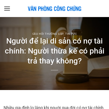
Skip
to
content
CÂU HỎI THƯỜNG GẶP
,
TIN TỨC
Người để lại di sản có nợ tài
chính: Người thừa kế có phải
trả thay không?
Nhiều gia đình lo lắng khi người qua đời có nợ tài chính,