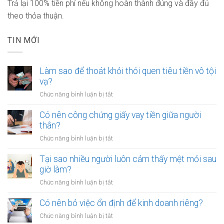
Trả lại 100% tiền phí nếu không hoàn thành đúng và đầy đủ
theo thỏa thuận.
TIN MỚI
Làm sao để thoát khỏi thói quen tiêu tiền vô tội
vạ?
ở
Chức năng bình luận bị tắt
Làm
sao
Có nên công chứng giấy vay tiền giữa người
để
thân?
thoát
ở
Chức năng bình luận bị tắt
khỏi
Có
thói
nên
Tại sao nhiều người luôn cảm thấy mệt mỏi sau
quen
công
giờ làm?
tiêu
chứng
tiền
ở
Chức năng bình luận bị tắt
giấy
vô
Tại
vay
tội
sao
Có nên bỏ việc ổn định để kinh doanh riêng?
tiền
vạ?
nhiều
giữa
ở
Chức năng bình luận bị tắt
người
người