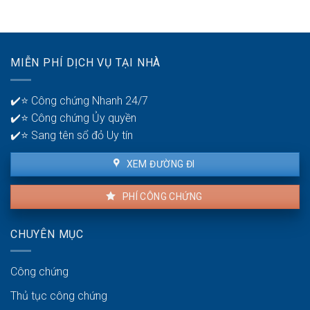
khoản
30?
phát
ngân
hiện
hàng
lỗi
để
nhà
quản
MIỄN PHÍ DỊCH VỤ TẠI NHÀ
thuê
lý
là
tiền?
bao
✔️⭐ Công chứng Nhanh 24/7
lâu?
✔️⭐ Công chứng Ủy quyền
✔️⭐ Sang tên sổ đỏ Uy tín
XEM ĐƯỜNG ĐI
PHÍ CÔNG CHỨNG
CHUYÊN MỤC
Công chứng
Thủ tục công chứng